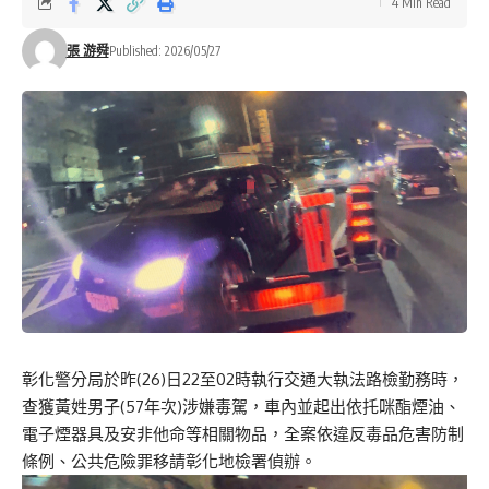
4 Min Read
張 游舜
Published: 2026/05/27
彰化警分局於昨(26)日22至02時執行交通大執法路檢勤務時，
查獲黃姓男子(57年次)涉嫌毒駕，車內並起出依托咪酯煙油、
電子煙器具及安非他命等相關物品，全案依違反毒品危害防制
條例、公共危險罪移請彰化地檢署偵辦。