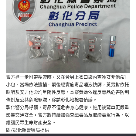
警方進一步附帶搜索時，又在黃男上衣口袋內查獲安非他命1
小包，當場依法逮捕。嗣後經實施毒品唾液快篩，黃男對依托
咪酯及安非他命均呈陽性反應。本案黃嫌依違反毒品危害防制
條例及公共危險罪嫌，移請彰化地檢署偵辦。
彰化警分局呼籲，毒品不僅危害身心健康，施用後駕車更嚴重
影響交通安全，警方將持續加強查緝毒品及取締毒駕行為，以
維護民眾生命財產安全。
圖/彰化縣警察局提供