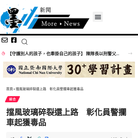
【守護別人的孩子，也牽掛自己的孩子】 陳隊長以刑警父親的體悟 向「少年隊警察爸爸」致敬！
首頁
»
擋風玻璃碎裂還上路 彰化員警攔車起獲毒品
綜合
擋風玻璃碎裂還上路 彰化員警攔
車起獲毒品