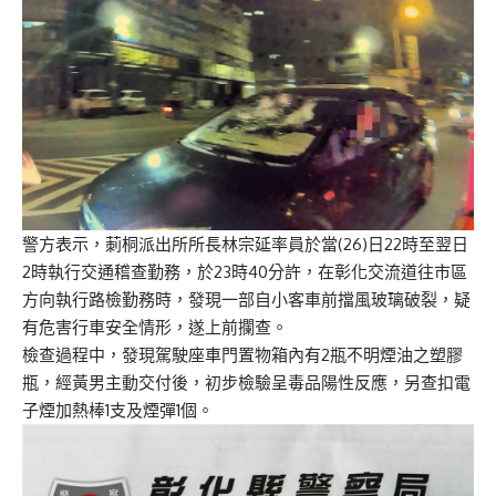
警方表示，莿桐派出所所長林宗延率員於當(26)日22時至翌日
2時執行交通稽查勤務，於23時40分許，在彰化交流道往市區
方向執行路檢勤務時，發現一部自小客車前擋風玻璃破裂，疑
有危害行車安全情形，遂上前攔查。
檢查過程中，發現駕駛座車門置物箱內有2瓶不明煙油之塑膠
瓶，經黃男主動交付後，初步檢驗呈毒品陽性反應，另查扣電
子煙加熱棒1支及煙彈1個。