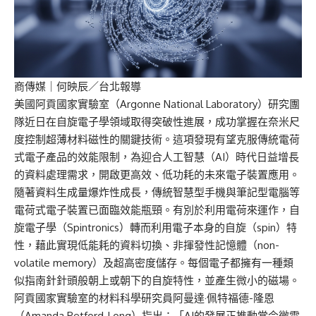
商傳媒
｜何映辰／台北報導
美國阿貢國家實驗室（Argonne National Laboratory）研究團
隊近日在自旋電子學領域取得突破性進展，成功掌握在奈米尺
度控制超薄材料磁性的關鍵技術。這項發現有望克服傳統電荷
式電子產品的效能限制，為迎合人工智慧（AI）時代日益增長
的資料處理需求，開啟更高效、低功耗的未來電子裝置應用。
隨著資料生成量爆炸性成長，傳統智慧型手機與筆記型電腦等
電荷式電子裝置已面臨效能瓶頸。有別於利用電荷來運作，自
旋電子學（Spintronics）轉而利用電子本身的自旋（spin）特
性，藉此實現低能耗的資料切換、非揮發性記憶體（non-
volatile memory）及超高密度儲存。每個電子都擁有一種類
似指南針針頭般朝上或朝下的自旋特性，並產生微小的磁場。
阿貢國家實驗室的材料科學研究員阿曼達·佩特福德-隆恩
（Amanda Petford-Long）指出：「AI的發展正推動當今微電