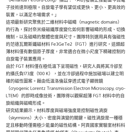
子技術達到極限。自旋電子學有望促成更快、更小、更高效的
裝置，以滿足市場需求。」
這項最新研究聚焦於二維材料中磁疇（magnetic domains）
的行為，探討奈米級磁鐵厚度變化如何影響磁疇的形成、切換
機制，以及磁疇的整體密度與尺寸。團隊特別選用具有強磁性
的范德瓦爾斯鐵磁材料 Fe3GeTe2（FGT）進行研究，這類超
薄材料僅有數個原子厚度，非常適合在微小尺度下精確控制的
自旋電子裝置應用。
由於 FGT 材料僅在極低溫下呈現磁性，研究人員將其冷卻至
約攝氏負173度（100 K），並在冷卻過程中施加磁場以建立明
確的磁性圖案。藉由低溫洛倫茲穿透式電子顯微鏡
（cryogenic Lorentz Transmission Electron Microscopy, cryo-
LTEM）的即時成像技術，團隊得以觀察超薄 FGT 材料中的自
旋組織與磁疇形成。
研究結果顯示，材料厚度與磁場強度是控制磁性渦旋
（skyrmions）大小、密度與演變的關鍵。磁性渦旋是一種穩
定且移動時僅需極少能量的磁性結構。阿貢國家實驗室材料科