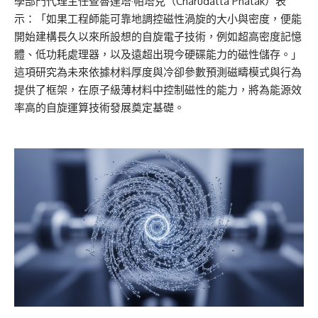
學部門代理主任查魯達塔·帕塔克（Charudatta Phatak）表
示：「如果工程師能可靠地調控磁性渦旋的大小與密度，便能
開始建構長久以來所設想的自旋電子技術，例如超高密度記憶
體、低功耗處理器，以及遠超出現今硬碟能力的磁性儲存。」
這項研究為未來依據材料厚度與冷卻參數預測磁疇模式與行為
提供了框架，在原子級薄材料中控制磁性的能力，將為能源效
率高的自旋運算技術發展奠定基礎。