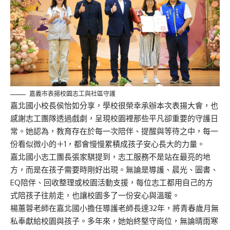
嘉義市表揚校園志工與社區守護
嘉北國小校長侯怡如分享，學校很榮幸承辦本次表揚大會，也
感謝志工團隊透過戲劇，呈現校園裡那些平凡卻重要的守護日
常。她認為，教育存在於每一次陪伴、
提醒與等待之中，每一
份看似微小的＋1，都會慢慢累積成孩子安心長大的力量。
嘉北國小志工團長張家騏提到，志工服務不是站在最亮的地
方，而是在孩子需要時剛好出現。無論是導護、晨光、圖書、
EQ陪伴、回收整理或校園活動支援，每位志工都用自己的方
式陪孩子往前走，也讓校園多了一份安心與溫暖。
楊蕙蓉老師在嘉北國小擔任導護老師長達32年，將青春歲月無
私奉獻給校園與孩子。多年來，她始終堅守崗位，無論晴雨寒