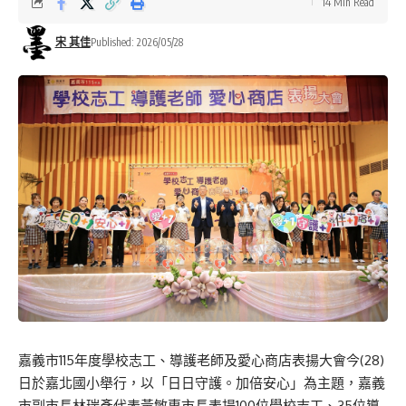
14 Min Read
宋 其佳
Published: 2026/05/28
嘉義市
115
年度學校志工、導護老師及愛心商店表揚大會今(28)
日於嘉北國小舉行，以「日日守護。加倍安心」為主題，嘉義
市副市長林瑞彥代表黃敏惠市長表揚100位學校志工、35位導