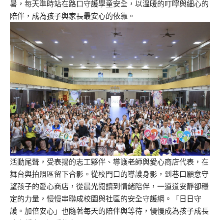
暑，每天準時站在路口守護學童安全，以溫暖的叮嚀與細心的
陪伴，成為孩子與家長最安心的依靠。
活動尾聲，受表揚的志工夥伴、導護老師與愛心商店代表，在
舞台與拍照區留下合影。從校門口的導護身影，到巷口願意守
望孩子的愛心商店，從晨光閱讀到情緒陪伴，一道
道
安靜卻穩
定的力量，慢慢串聯成校園與社區的安全守護網。「日日守
護。加倍安心」也隨著每天的陪伴與等待，慢慢成為孩子成長