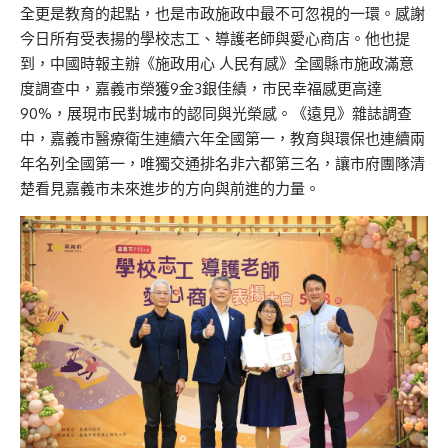
全更是教育的起點，也是市政施政中最不可忽視的一環。感謝
今日所有受表揚的學校志工、導護老師與愛心商店。他也提
到，中國時報主辦《施政用心 人民有感》全國縣市施政滿意
度調查中，嘉義市榮獲9金3銀佳績，市民幸福感更高達
90%，展現市民對城市的認同與光榮感。《遠見》雜誌調查
中，嘉義市醫療衛生連續六年全國第一，教育與環保也連續兩
年名列全國第一，唯獨交通排名非六都第三名，讓市府團隊清
楚看見嘉義市未來進步的方向與前進的力量。