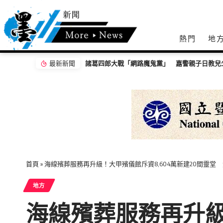
熱門
地
最新新聞
台中市長民調：江啟臣38% 何欣純24%
首頁
»
海線殯葬服務再升級！大甲殯儀館斥資8,604萬新建20間靈
地方
海線殯葬服務再升級