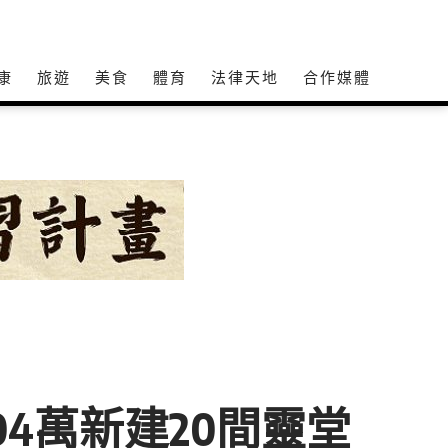
康
旅遊
美食
體育
法律天地
合作媒體
04萬新建20間靈堂