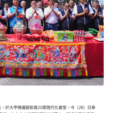
元，於大甲殯儀館新建20間現代化靈堂，今（28）日舉