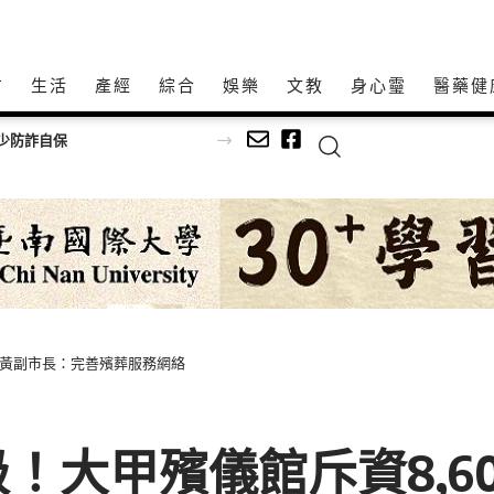
方
生活
產經
綜合
娛樂
文教
身心𩆜
醫藥健
堂 黃副市長：完善殯葬服務網絡
！大甲殯儀館斥資8,6