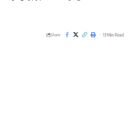
13 Min Read
Share