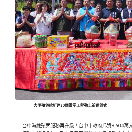
大甲殯儀館新建20間靈堂工程動土祈福儀式
台中海線殯葬服務再升級！台中市政府斥資8,604萬