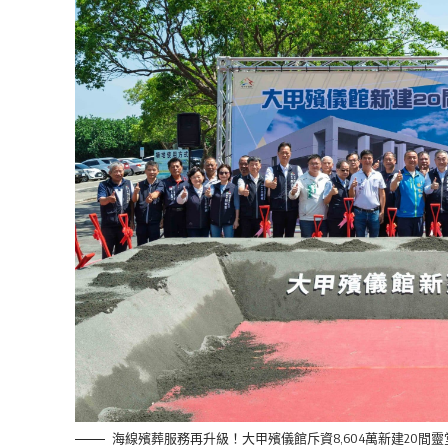
海線殯葬服務再升級！大甲殯儀館斥資8,604萬新建20間靈