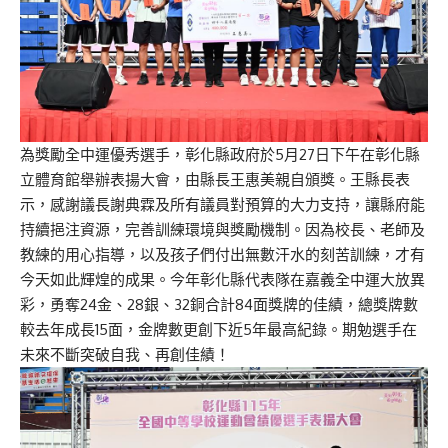
為獎勵全中運優秀選手，彰化縣政府於5月27日下午在彰化縣
立體育館舉辦表揚大會，由縣長王惠美親自頒獎。王縣長表
示，感謝議長謝典霖及所有議員對預算的大力支持，讓縣府能
持續挹注資源，完善訓練環境與獎勵機制。因為校長、老師及
教練的用心指導，以及孩子們付出無數汗水的刻苦訓練，才有
今天如此輝煌的成果。今年彰化縣代表隊在嘉義全中運大放異
彩，勇奪24金、28銀、32銅合計84面獎牌的佳績，總獎牌數
較去年成長15面，金牌數更創下近5年最高紀錄。期勉選手在
未來不斷突破自我、再創佳績！