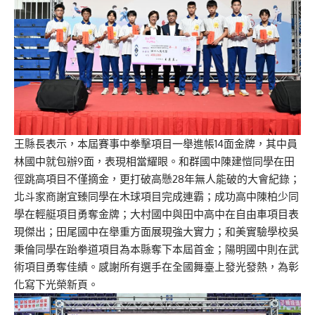
王縣長表示，本屆賽事中拳擊項目一舉進帳14面金牌，其中員
林國中就包辦9面，表現相當耀眼。和群國中陳建愷同學在田
徑跳高項目不僅摘金，更打破高懸28年無人能破的大會紀錄；
北斗家商謝宜臻同學在木球項目完成連霸；成功高中陳柏少同
學在輕艇項目勇奪金牌；大村國中與田中高中在自由車項目表
現傑出；田尾國中在舉重方面展現強大實力；和美實驗學校吳
秉倫同學在跆拳道項目為本縣奪下本屆首金；陽明國中則在武
術項目勇奪佳績。感謝所有選手在全國舞臺上發光發熱，為彰
化寫下光榮新頁。