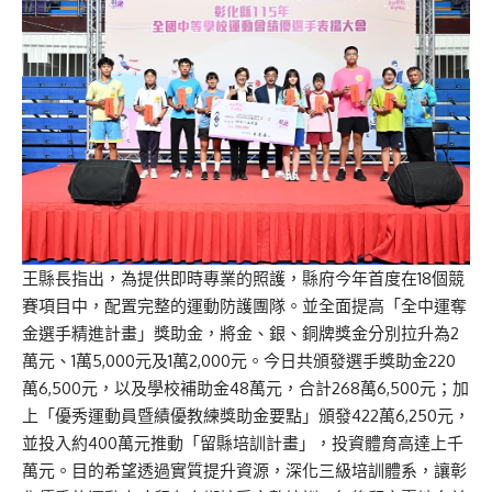
王縣長指出，為提供即時專業的照護，縣府今年首度在18個競
賽項目中，配置完整的運動防護團隊。並全面提高「全中運奪
金選手精進計畫」獎助金，將金、銀、銅牌獎金分別拉升為2
萬元、1萬5,000元及1萬2,000元。今日共頒發選手獎助金220
萬6,500元，以及學校補助金48萬元，合計268萬6,500元；加
上「優秀運動員暨績優教練獎助金要點」頒發422萬6,250元，
並投入約400萬元推動「留縣培訓計畫」，投資體育高達上千
萬元。目的希望透過實質提升資源，深化三級培訓體系，讓彰