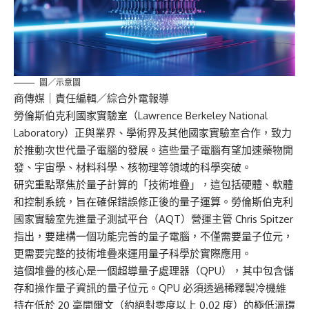
圖／示意圖
商傳媒
｜責任編輯／綜合外電報導
勞倫斯伯克利國家實驗室（Lawrence Berkeley National
Laboratory）正與業界、學術界及其他國家實驗室合作，致力
於推動次世代量子電腦的發展。這些量子電腦有望加速藥物開
發、宇宙學、材料科學、核物理等領域的科學突破。
研究重點聚焦於量子計算的「技術堆疊」，這包括硬體、軟體
和控制系統，旨在確保錯誤修正後的量子運算。勞倫斯伯克利
國家實驗室先進量子測試平台（AQT）營運主管 Chris Spitzer
指出，要建構一個功能完善的量子電腦，不僅需要量子位元，
更需要完整的技術堆疊來運用量子科學於實際應用。
這個堆疊的核心是一個超導量子處理器（QPU），其中包含儲
存和操作量子資訊的量子位元。QPU 必須透過稀釋製冷機維
持在低於 20 毫開爾文（約絕對零度以上 0.02 度）的極低溫環