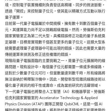
境。控制電子裝置機櫃則負責發送高精確、同步的微波脈衝，
透過「閘控」來控制量子位元，使其能以精確方式互動以執行
量子運算。
目前第一代量子電腦屬於中間規模，擁有數十到數百個量子位
元，其運算能力尚不足以挑戰超級電腦。然而，勞倫斯伯克利
國家實驗室正為第二代大型、具備錯誤修正功能的量子系統奠
定基礎，目標是實現數千個甚至更多的量子位元。這類大型系
統需要處理量子處理器中可能出現的錯誤，因此也需要大量的
傳統運算來偵測及修正這些複雜的錯誤。
現階段量子電腦面臨的主要挑戰之一，是量子位元擴展時的線
路問題。現有設計中，每個量子位元都需要一條或多條線路，
這對於少數量子位元可行，但當數量達到數千時，所有線路將
無法容納於稀釋製冷機中。因此，開發新型低雜訊線路技術以
優化量子資訊的相干性或壽命，成為當前研究的活躍領域。
下一代量子電腦也將整合人工智慧（AI）和機器學習。勞倫斯
伯克利國家實驗室的 Accelerator Technology & Applied
Physics Division (ATAP) 團隊正開發 QubiCML，這是一個 AI
輔助的量子電腦讀取系統，將有助於量子錯誤修正和更進階的