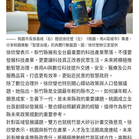
桃園市長張善政（右）贈送徐欣瑩（左）《桃園。用AI寫城市》專書，
分享桃園推動「智慧治理」的具體行動藍圖。圖／徐欣瑩辦公室提供
徐欣瑩表示，新竹縣擁有全台最重要的科技產業聚落，不僅要
發展科技產業，更要讓科技真正改善民眾生活。未來將積極推
動智慧治理，善用AI與數位科技提升交通、安全、醫療及公共
服務品質，打造更有效率、更貼近民意的智慧政府。
除了數位治理外，徐欣瑩也特別關心婦幼政策與人口發展議
題。她指出，新竹縣是全國最年輕的縣市之一，如何讓年輕人
願意成家、生養下一代，是未來縣政的重要課題。桃園成立全
台首創婦幼發展局、整合婦幼照顧資源的經驗，值得作為新竹
縣未來政策規劃的重要參考。
針對區域發展議題，雙方也就桃竹苗大矽谷計畫交換意見。徐
欣瑩表示，桃園與新竹在產業、人才及生活圈高度連結，未來
若有機會承擔縣政責任，將積極推動桃竹苗區域合作，串聯科