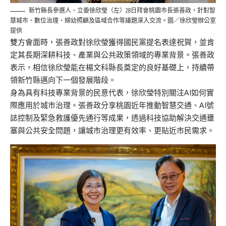
新竹縣長參選人、立委徐欣瑩（左）28日拜會桃園市長張善政，針對智
慧城市、數位治理、婦幼照顧及區域合作等議題深入交流。圖／徐欣瑩辦公室
提供
雙方會面時，張善政對徐欣瑩獲得國民黨提名表達祝賀，並肯
定其長期深耕科技、產業與公共政策領域的專業背景。張善政
表示，相信徐欣瑩能在楊文科縣長奠定的良好基礎上，持續帶
領新竹縣邁向下一個發展階段。
身為具有科技專業背景的民意代表，徐欣瑩特別關注AI如何實
際應用於城市治理。張善政分享桃園近年推動智慧交通、AI號
誌控制及緊急救護優先通行等成果，透過科技協助解決交通壅
塞與公共安全問題，讓城市治理更有效率、更貼近市民需求。