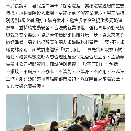
林局長說明，暑假是青年學子探索職涯、累積職場經驗的重要
時機，透過實際投入職場，更能提前了解產業環境，勞工局特
別規劃3場次暑期打工聯合徵才，邀集多家企業提供多元職缺
選擇，並持續推動安全、合法的就業環境，強化青年勞動意識
與就業安全觀念，協助青年穩健踏出職涯第一步，為未來就業
做好準備。另外也提醒青年朋友求職時務必留意「3要7不」求
職防詐原則，面試前應遵循「3要原則」，事先告知親友面試
地點、確認應徵職缺內容合理性及公司是否合法立案、主動蒐
集徵才公司相關資料；面試時則應遵守「7不原則」，包括：
不繳錢、不購買、不辦卡、不簽約、不離身、不飲用、不非法
工作，如有疑問亦可向相關部門洽詢，以保障自身求職安全，
安心度過充實暑假。