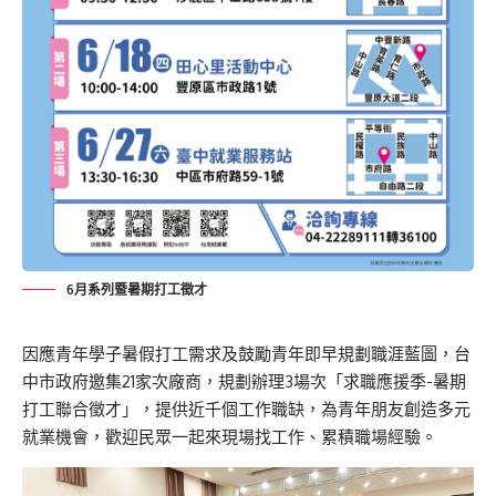
6月系列暨暑期打工徵才
因應青年學子暑假打工需求及鼓勵青年即早規劃職涯藍圖，台
中市政府邀集21家次廠商，規劃辦理3場次「求職應援季-暑期
打工聯合徵才」，提供近千個工作職缺，為青年朋友創造多元
就業機會，歡迎民眾一起來現場找工作、累積職場經驗。