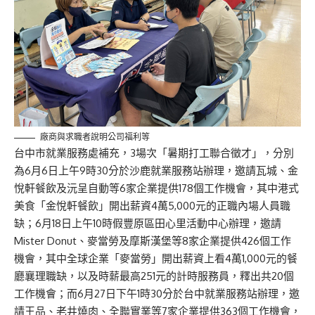
廠商與求職者說明公司福利等
台中市就業服務處補充，3場次「暑期打工聯合徵才」，分別
為6月6日上午9時30分於沙鹿就業服務站辦理，邀請瓦城、金
悅軒餐飲及沅呈自動等6家企業提供178個工作機會，其中港式
美食「金悅軒餐飲」開出薪資4萬5,000元的正職內場人員職
缺；6月18日上午10時假豐原區田心里活動中心辦理，邀請
Mister Donut、麥當勞及摩斯漢堡等8家企業提供426個工作
機會，其中全球企業「麥當勞」開出薪資上看4萬1,000元的餐
廳襄理職缺，以及時薪最高251元的計時服務員，釋出共20個
工作機會；而6月27日下午1時30分於台中就業服務站辦理，邀
請王品、老井燒肉、全聯實業等7家企業提供363個工作機會，