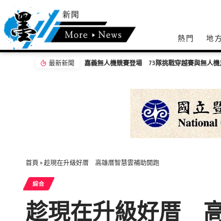
熱門
地
最新新聞
嘉義無人機競賽登場 73隊挑戰穿越賽與無人機
首頁
»
趁現在升級好厝 高雄厝智慧雲補助開跑
綜合
趁現在升級好厝 