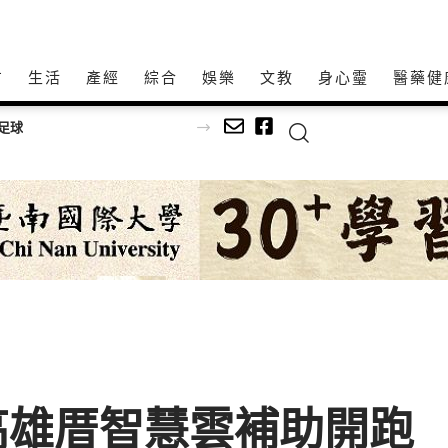
方
生活
產經
綜合
娛樂
文教
身心𩆜
醫藥健
足球
高雄厝智慧雲補助開跑