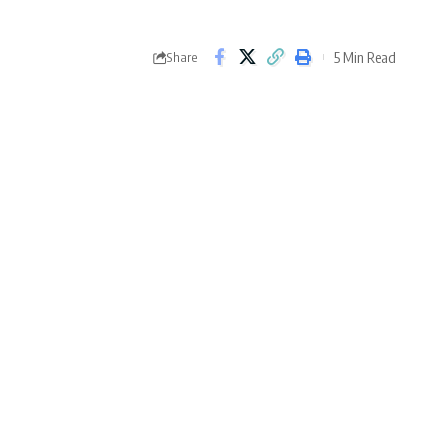
5 Min Read
Share