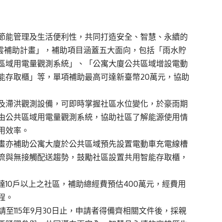
節能管理及生活便利性，共同打造安全、智慧、永續的
智慧雲補助計畫」，補助項目涵蓋五大面向，包括「雨水貯
區域用電量觀測系統」、「公寓大廈公共區域增設電動
能存取櫃」等，單項補助最高可達新臺幣20萬元，協助
及滯洪觀測設備，可即時掌握社區水位變化，於豪雨期
由公共區域用電量觀測系統，協助社區了解能源使用情
用效率。
畫亦補助公寓大廈於公共區域預先設置電動車充電線槽
流與無接觸配送趨勢，鼓勵社區設置共用智能存取櫃，
10戶以上之社區，補助總經費預估400萬元，經費用
程。
請至115年9月30日止，申請者得備齊相關文件後，採親