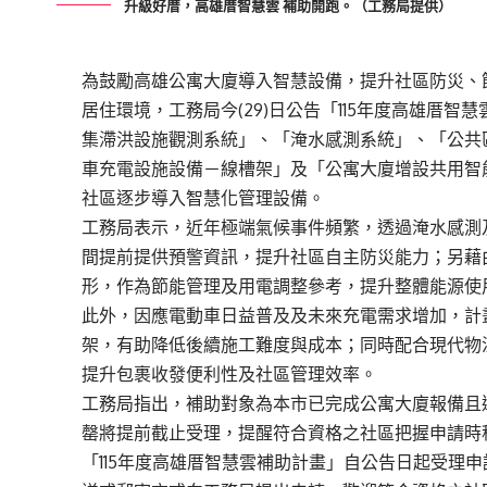
升級好厝，高雄厝智慧雲 補助開跑。（工務局提供）
為鼓勵高雄公寓大廈導入智慧設備，提升社區防災、
居住環境，工務局今(29)日公告「115年度高雄厝
集滯洪設施觀測系統」、「淹水感測系統」、「公共
車充電設施設備－線槽架」及「公寓大廈增設共用智
社區逐步導入智慧化管理設備。
工務局表示，近年極端氣候事件頻繁，透過淹水感測
間提前提供預警資訊，提升社區自主防災能力；另藉
形，作為節能管理及用電調整參考，提升整體能源使
此外，因應電動車日益普及及未來充電需求增加，計
架，有助降低後續施工難度與成本；同時配合現代物
提升包裹收發便利性及社區管理效率。
工務局指出，補助對象為本市已完成公寓大廈報備且達
罄將提前截止受理，提醒符合資格之社區把握申請時
「115年度高雄厝智慧雲補助計畫」自公告日起受理申