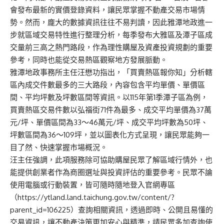
會發布最新的實價登錄資料，讓民眾掌握不動產交易市場情
勢。然而，龐大的數據資訊往往不易判讀，因此雅潭地政進一
步就區域交易特性進行整理分析，每季發布大雅區及潭子區成
交量前三高之熱門路段，作為理性購屋及資產投資規劃的重要
參考，同時也能從交易熱區觀察地方發展脈動。
雅潭地政事務所主任汪懋功指出，「買賣熱區報你知」分析轄
區內成交件數最多的三大路段，內容包含平均單價、單價區
間、平均坪數及坪數區間等資訊。以115年第1季潭子區為例，
買賣熱區交易件數以弘福街71件為最多、成交平均單價為37萬
元/坪、單價區間為33〜46萬元/坪、成交平均坪數為50坪、
坪數區間為36〜109坪，並以圖表化方式呈現，讓民眾能夠一
目了然、快速掌握市場概況。
汪主任強調，此項服務除可協助購屋民眾了解區域行情外，也
能提供創業者作為商圈選址與投資評估的重要參考。民眾不論
使用電腦或行動裝置，皆可隨時隨地登入官網專區
（https://ytland.land.taichung.gov.tw/content/?
parent_id=106225）查詢相關資訊，透過即時、公開且易懂的
交易資訊，讓不動產決策更加安心與精準，請民眾多加查詢使