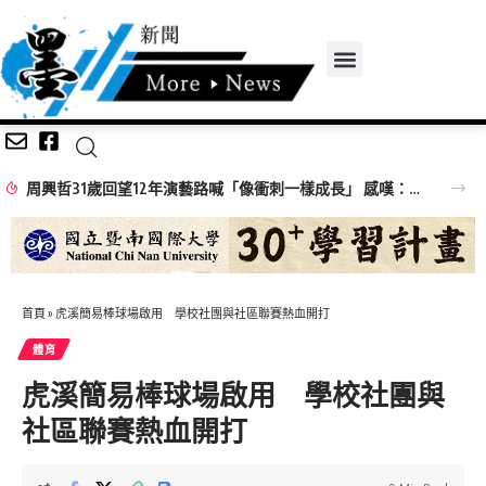
周興哲31歲回望12年演藝路喊「像衝刺一樣成長」 感嘆：以前的傷痕都是蛻變的殼
首頁
»
虎溪簡易棒球場啟用 學校社團與社區聯賽熱血開打
體育
虎溪簡易棒球場啟用 學校社團與
社區聯賽熱血開打