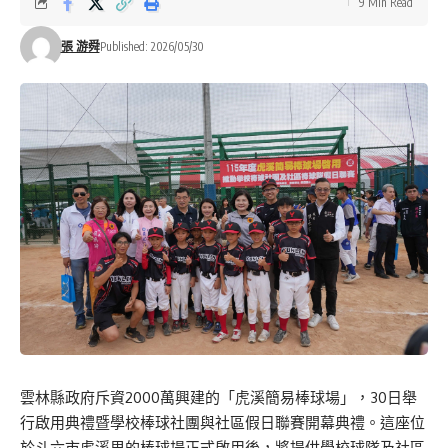
9 Min Read
張 游舜
Published: 2026/05/30
雲林縣政府斥資2000萬興建的「虎溪簡易棒球場」，30日舉
行啟用典禮暨學校棒球社團與社區假日聯賽開幕典禮。這座位
於斗六市虎溪里的棒球場正式啟用後，將提供學校球隊及社區