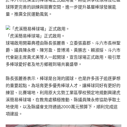
球隊更完善的訓練與競賽空間，進一步提升基層棒球發展能
量，推廣全民運動風氣。
「虎溪簡易棒球場」正式啟用。
球場啟用開幕典禮由縣長張麗善、立委張嘉郡、斗六市長林聖
爵、議員陳永修、陳芳盈、曾博鴻、黃勝志、賴淑娞、斗六市
代會副主席黃尤美等人一起開球，宣告球場正式啟用，吸引眾
多棒球愛好者及地方鄉親到場共襄盛舉。
縣長張麗善表示，棒球是台灣的國球，也是許多孩子追逐夢想
的重要起點。為培育更多優秀棒球人才，讓棒球同好有更好的
練習、比賽場地，利用原大北勢工業區學校預定地規劃興建虎
溪簡易棒球場，在教育處積極推動、縣議員陳永修協助爭取土
地使用，以及縣議會支持通過2000萬元預算下，順利完成這
項建設。