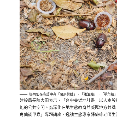
獨角仙在客語中有「豬屎糞蛄」、「雞油蛄」、「單角蛄
建設局長陳大田表示，「台中美樂地計畫」以人本設
能的公共空間。為深化在地生態教育並凝聚地方共識
角仙談甲蟲」專題講座，邀請生態專家蘇盛雄老師生