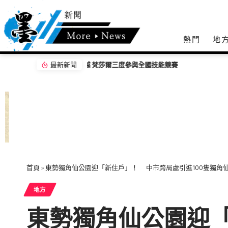
熱門
地
最新新聞
宜蘭3歲童疑遭母親男友施暴 生父報警驗傷
首頁
»
東勢獨角仙公園迎「新住戶」！ 中市跨局處引進100隻獨角
地方
東勢獨角仙公園迎「