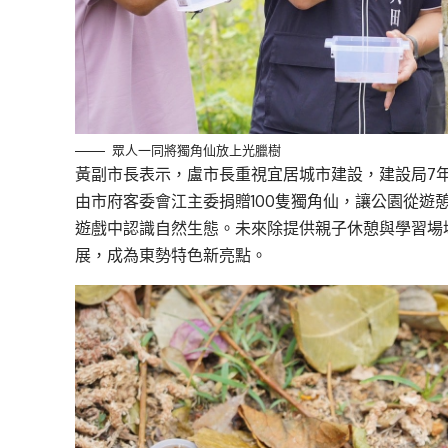
眾人一同將獨角仙放上光臘樹
黃副市長表示，盧市長重視宜居城市建設，建設局7年
由市府客委會江主委捐贈100隻獨角仙，讓公園從遊
遊戲中認識自然生態。未來除提供親子休憩與學習場
展，成為東勢特色新亮點。