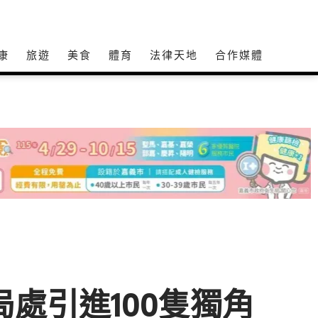
康
旅遊
美食
體育
法律天地
合作媒體
處引進100隻獨角