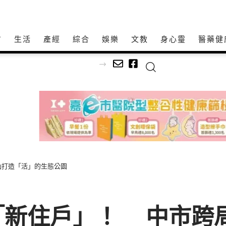
方
生活
產經
綜合
娛樂
文教
身心𩆜
醫藥健
仙打造「活」的生態公園
新住戶」！ 中市跨局