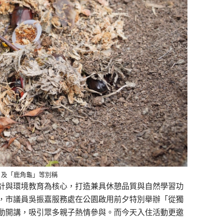
」及「鹿角龜」等別稱
計與環境教育為核心，打造兼具休憩品質與自然學習功
，市議員吳振嘉服務處在公園啟用前夕特別舉辦「從獨
動開講，吸引眾多親子熱情參與。而今天入住活動更邀