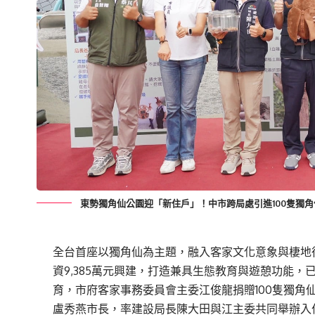
東勢獨角仙公園迎「新住戶」！中市跨局處引進100隻獨
全台首座以獨角仙為主題，融入客家文化意象與棲地
資9,385萬元興建，打造兼具生態教育與遊憩功能
育，市府客家事務委員會主委江俊龍捐贈100隻獨角
盧秀燕市長，率建設局長陳大田與江主委共同舉辦入