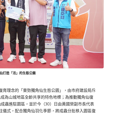
角仙打造「活」的生態公園
復育理念的「東勢獨角仙生態公園」，由市府建設局斥
，已成為山城地區全齡共享的特色地標；為推動獨角仙復
仙成蟲進駐園區，並於今（30）日由黃國榮副市長代表
住儀式，配合獨角仙羽化季節，將成蟲分批移入園區復