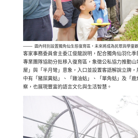
園內特別設置獨角仙生態復育區，未來將成為民眾與學童
客家事務委員會主委江俊龍說明，配合獨角仙羽化季節
專業團隊協助分批移入復育區，象徵公私協力推動山
屋」與「半月彎」意象，入口並設置客語解說立牌，
中有「豬屎糞蛄」、「雞油蛄」、「單角蛄」及「鹿
察，也展現豐富的語言文化與生活智慧。