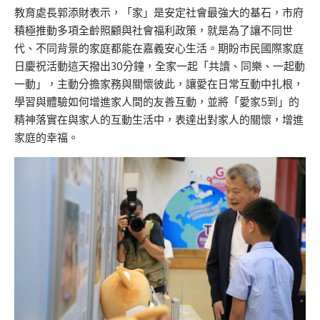
教育處長郭添財
表示，
「家」是安定社會最強大的基石，市府
積極推動多
項全齡照顧
與社會福利政策，就是為了讓不同世
代、不同背景的家庭都能在嘉義安心生活。
期盼市民國際家庭
日慶祝活動這天
撥出
30
分鐘，全家一起「
共讀
、同樂、
一
起動
一
動」，主動分擔家務與關懷彼此，讓愛在日常互動中扎根，
學習與體驗如何增進家人間的友善互動，並將「愛家5到」的
精神落實在與家人的
互動
生活中，
表達出對家人的關懷，
增進
家庭的幸福
。