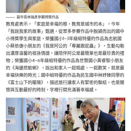
副市長林瑞彥參觀得獎作品
教育處表示，
「家庭是幸福的根，教育是城市的本」，今年
「
我說我家的故事」甄選，從眾多參賽作品中脫穎而出的國中
小得獎學生與家庭，榮獲國小1
~3
年級組特優的作品為志航國
小
蔡依
倢
小朋友的
《我是阿公的「專屬跟屁蟲」》，生動勾勒
出濃厚溫馨的祖孫情誼，讓陪伴阿公是最簡單也是最珍貴的禮
物；榮獲國小
4~6
年級組特優的作品為
世
賢國小
黃睿智小朋友
的《
海邊挖蛤蜊
》，說出和家人一起相處、一起歡笑，就是最
幸福快樂的時光；國中組特優的作品為
民生國中
林妤臻
同學的
《
富士山下的暖陽
》，描述旅行讓家人有緊密的聯結，也是關
懷與互動最
好的時刻，字裡行間充滿著幸福感。