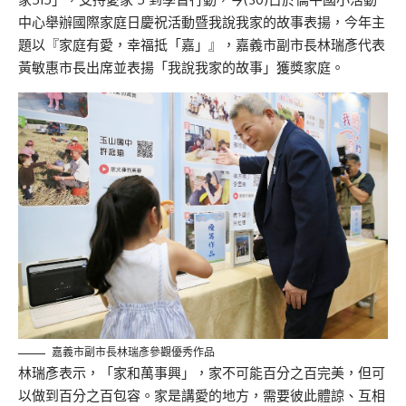
中心
舉辦
國際家庭日
慶祝活動
暨我說我家的故事表揚
，
今年主
題以『
家庭有愛，幸福抵「嘉」
』，
嘉義市
副市長
林瑞彥代表
黃敏惠市長出席
並表揚「我說我家的故事」獲獎家庭
。
嘉義市副市長林瑞彥參觀優秀作品
林瑞彥
表示，
「家和萬事興」，家不可能百分之百完美，但可
以做到百分之百包容。家是講愛的地方，需要彼此體諒、互相