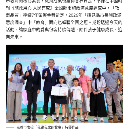
市教育的核心素養
，
教育成果也獲得各界肯定，不僅在
中國時
報
《施政用心 人民有感》全國縣市施政滿意度調查
中，
「教
育品質」連續7年
榮獲
金獎
肯定。
2026年「遠見縣市長施政滿
意度調查」
中
「教育」面向
也
蟬聯全國之冠
。
期盼透過今天的
活動，讓家庭中的愛與包容持續傳遞，陪伴孩子健康成長、迎
向未來。
嘉義市表揚「我說我家的故事」特優作品