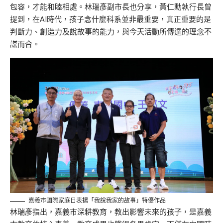
包容，才能和睦相處。
林瑞彥副
市長
也分享，
黃仁勳執行長曾
提到，
在AI時代，
孩子念什麼科系並非最重要，真正重要的是
判斷力、創造力及說故事的能力，與今天活動所傳達的理念不
謀而合。
嘉義市國際家庭日表揚「我說我家的故事」特優作品
林瑞彥指出，
嘉義市深耕教育，
教出影響未來的孩子，是嘉義