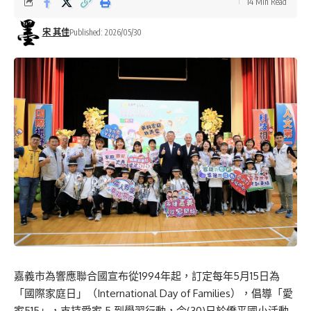
14 Min Read
宋 其佳
Published: 2026/05/30
嘉義市
為
響應聯合國宣布從1994年起，訂定每年5月15日為
「國際家庭日」
（International Day of Families）
，
倡導「愛
家515」
，
支持愛家 5 到
學習行動，
今(
30
)
日
於僑平國小
活動