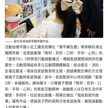
副市長林瑞彥參觀特優作品
活動
由僑平國小
志工
團及街舞
社「
僑平舞告讚
」帶來精彩演出
揭開序幕，並透過象徵「眼到、
耳到
、口到、手到、心到」的
「愛家515」5到學習行動啟動儀式，傳遞家庭關懷與陪伴的重
要性
。
活動現場設有多元互動闖關體驗區，結合衛生、消防、
反毒反
霸凌、
環保及家庭教育等主題，透過寓教於樂的方式增
進親子互動與家庭情感。其中，家庭教育中心特別規劃「愛家
5到、幸福報到」趣味關卡，引導親子實踐「眼到、
耳到
、口
到、手到、心到」的家庭互動精神，鼓勵家人在日常生活中多
關懷、多陪伴，拉近彼此距離。現場也展出「我說我家的故
事」優秀作品，透過孩子們的視角分享家庭故事，展現溫馨動
人的家庭力量。