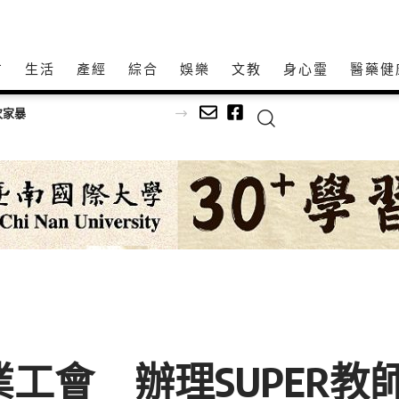
方
生活
產經
綜合
娛樂
文教
身心𩆜
醫藥健
足球
業工會 辦理SUPER