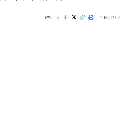
11 Min Read
Share