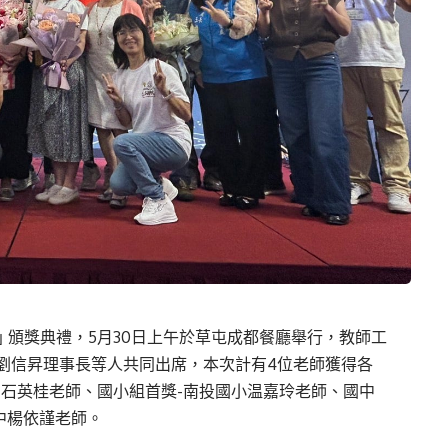
獎 ｣ 頒獎典禮，5月30日上午於草屯成都餐廳舉行，教師工
劉信昇理事長等人共同出席，本次計有4位老師獲得各
幼石英桂老師、國小組首獎-南投國小温嘉玲老師、國中
中楊依謹老師。