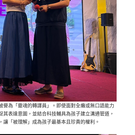
被譽為「靈魂的轉譯員」。即使面對全癱或無口語能力
捉其表達意圖，並結合科技輔具為孩子建立溝通管道，
，讓「被理解」成為孩子最基本且珍貴的權利。