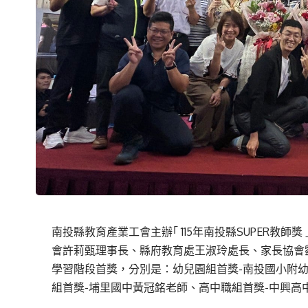
南投縣教育產業工會主辦｢ 115年南投縣SUPER教師
會許莉甄理事長、縣府教育處王淑玲處長、家長協會
學習階段首獎，分別是：幼兒園組首獎-南投國小附
組首獎-埔里國中黃冠銘老師、高中職組首獎-中興高