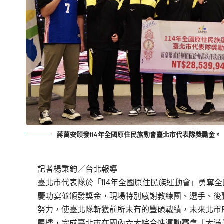
蔣萬安頒發114年全國原住民族動會臺北市代表隊獎勵金。
記者楊秉鈞／台北報導
臺北市代表隊於「114年全國原住民族運動會」勇奪
慶功宴並頒發獎金，現場特別感謝教練團、選手、後
努力，使臺北隊斬獲前所未有的豐碩戰績，未來北市
層樓，完成臺北市在國內六大綜合性運動賽會「大滿