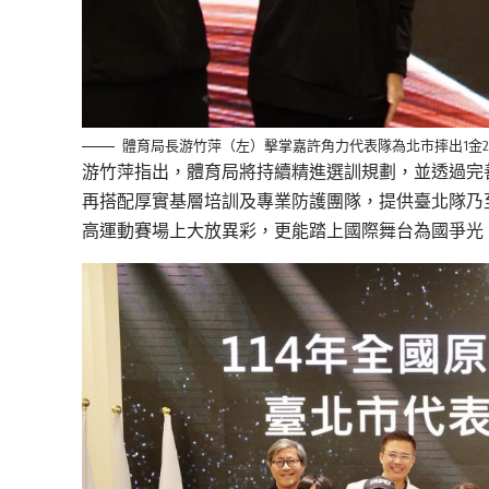
體育局長游竹萍（左）擊掌嘉許角力代表隊為北市摔出1金
游竹萍指出，體育局將持續精進選訓規劃，並透過完
再搭配厚實基層培訓及專業防護團隊，提供臺北隊乃
高運動賽場上大放異彩，更能踏上國際舞台為國爭光