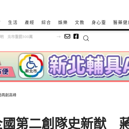
方
生活
產經
綜合
娛樂
文教
身心𩆜
醫藥健
 北市重罰300萬
勵再創高峰
全國第二創隊史新猷 