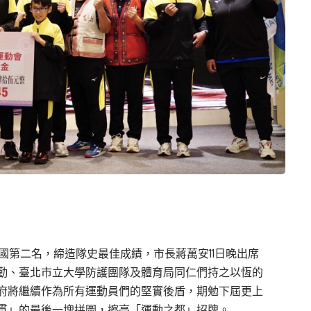
全國第二名，締造隊史最佳成績，市長蔣萬安11日晚出席
勤、臺北市立大學防護團隊及體育局同仁們持之以恆的
府將繼續作為所有運動員們的堅實後盾，期勉下屆更上
貫」的最後一塊拼圖，擦亮「運動之都」招牌。