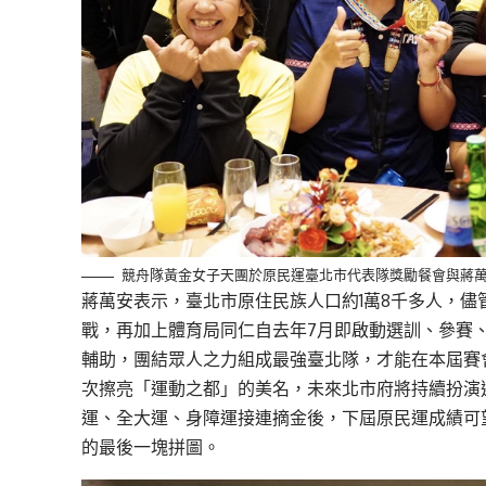
競舟隊黃金女子天團於原民運臺北市代表隊獎勵餐會與蔣
蔣萬安表示，臺北市原住民族人口約1萬8千多人，
戰，再加上體育局同仁自去年7月即啟動選訓、參賽
輔助，團結眾人之力組成最強臺北隊，才能在本屆賽
次擦亮「運動之都」的美名，未來北市府將持續扮演
運、全大運、身障運接連摘金後，下屆原民運成績可
的最後一塊拼圖。