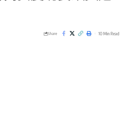
10 Min Read
Share