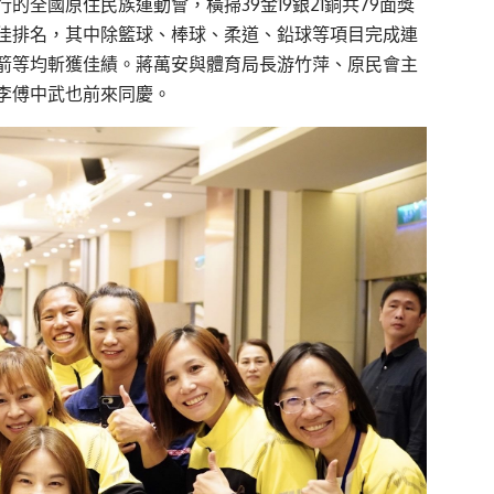
全國原住民族運動會，橫掃39金19銀21銅共79面獎
佳排名，其中除籃球、棒球、柔道、鉛球等項目完成連
箭等均斬獲佳績。蔣萬安與體育局長游竹萍、原民會主
李傅中武也前來同慶。