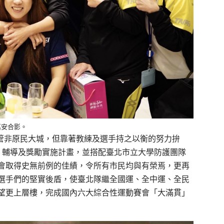
萬安合影。
儘管非原民大城，但靠著教練及選手持之以衡的努力拚
、輔導及獎勵實施計畫，並搭配臺北市立大學防護團隊
會取得史無前例的佳績，令所有市民均與有榮焉，更再
選手們的堅實後盾，使臺北隊繼全國運、全中運、全民
望更上層樓，完成國內六大綜合性運動賽會「大滿貫」