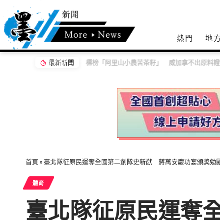
熱門
地
最新新聞
標榜「阿里山小農苦茶籽」 威加拿不出原料證明
首頁
»
臺北隊征原民運奪全國第二創隊史新猷 蔣萬安慶功宴頒獎勉
體育
臺北隊征原民運奪