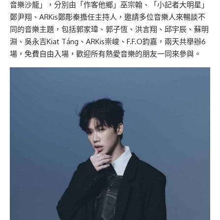
音樂沙龍」，分別由「作客他鄉」巫宗翰、「小記者大明星」
鄭尹翔、ARKis鄭彫秦擔任主持人，邀請多位音樂人來暢談不
同的音樂主題，包括郭家瑋、郭子恆、洪言翔、邱宇辰、蘇明
淵、吳永吉Kiat Táng、ARKis崇峻、F.F.O鈞嘉，兩天共舉辦6
場，免費自由入場，歡迎所有熱愛音樂的朋友一同來參與。