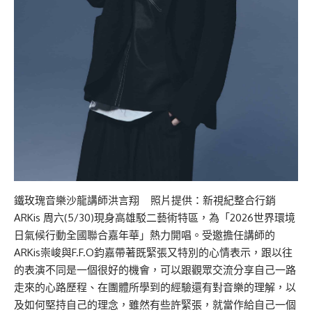
鐵玫瑰音樂沙龍講師洪言翔 照片提供：新視紀整合行銷
ARKis 周六(5/30)現身高雄駁二藝術特區，為「2026世界環境
日氣候行動全國聯合嘉年華」熱力開唱。受邀擔任講師的
ARKis崇峻與F.F.O鈞嘉帶著既緊張又特別的心情表示，跟以往
的表演不同是一個很好的機會，可以跟觀眾交流分享自己一路
走來的心路歷程、在團體所學到的經驗還有對音樂的理解，以
及如何堅持自己的理念，雖然有些許緊張，就當作給自己一個