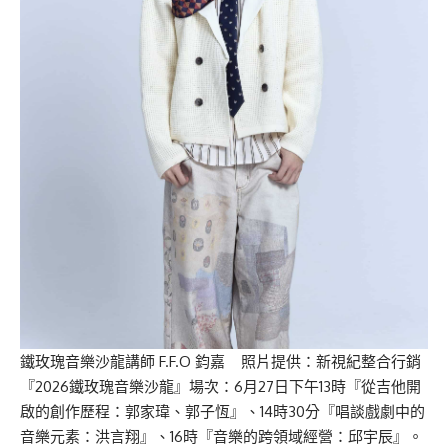
鐵玫瑰音樂沙龍講師 F.F.O 鈞嘉 照片提供：新視紀整合行銷
『2026鐵玫瑰音樂沙龍』場次：6月27日下午13時『從吉他開
啟的創作歷程：郭家瑋、郭子恆』、14時30分『唱談戲劇中的
音樂元素：洪言翔』、16時『音樂的跨領域經營：邱宇辰』。