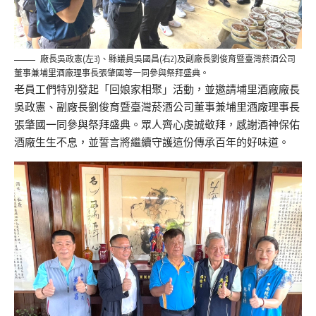
廠長吳政憲(左3)、縣議員吳國昌(右2)及副廠長劉俊育暨臺灣菸酒公司
董事兼埔里酒廠理事長張肇國等一同參與祭拜盛典。
老員工們特別發起「回娘家相聚」活動，
並邀請埔里酒廠廠長
吳政憲、
副廠長劉俊育暨臺灣菸酒公司董事兼埔里酒廠理事長
張肇國一同參與
祭拜盛典。眾人齊心虔誠敬拜，感謝酒神保佑
酒廠生生不息，
並誓言將繼續守護這份傳承百年的好味道。