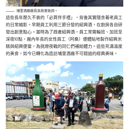
埔里酒廠廠長吳政憲致詞。
這些長年歷久不衰的「必買伴手禮」，
背後其實隱含著老員工
的日常縮影。
早期員工利用三節分發的紹興酒，在廚房各自研
發出創意點心。
當時為了趕產紹興酒，員工常需輪班、加班至
深夜10點，
廠內年長的女性員工（阿桑）便體貼地製作紹興米
糕與紹興便當，
為挑燈夜戰的同仁們補給體力。這些充滿溫度
的美食，
如今已轉化為造訪埔里酒廠不可錯過的經典美味。