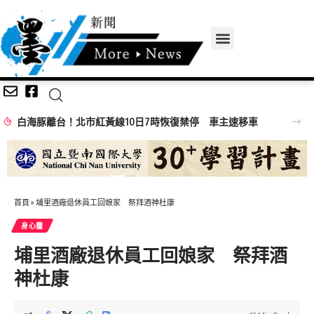
黃線10日7時恢復禁停 車主速移車
首頁
»
埔里酒廠退休員工回娘家 祭拜酒神杜康
身心𩆜
埔里酒廠退休員工回娘家 祭拜酒
神杜康