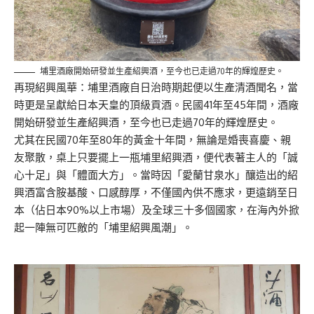
埔里酒廠開始研發並生產紹興酒，至今也已走過70年的輝煌歷史。
再現紹興風華：埔里酒廠自日治時期起便以生產清酒聞名，
當
時更是呈獻給日本天皇的頂級貢酒。民國41年至45年間，
酒廠
開始研發並生產紹興酒，至今也已走過70年的輝煌歷史。
尤其在民國70年至80年的黃金十年間，無論是婚喪喜慶、
親
友聚散，桌上只要擺上一瓶埔里紹興酒，便代表著主人的「
誠
心十足」與「體面大方」。當時因「愛蘭甘泉水」
釀造出的紹
興酒富含胺基酸、口感醇厚，不僅國內供不應求，
更遠銷至日
本（佔日本90%以上市場）及全球三十多個國家，
在海內外掀
起一陣無可匹敵的「埔里紹興風潮」。