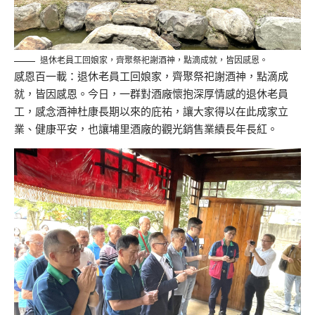
退休老員工回娘家，齊聚祭祀謝酒神，點滴成就，皆因感恩。
感恩百一載：退休老員工回娘家，齊聚祭祀謝酒神，點滴成
就，
皆因感恩。今日，一群對酒廠懷抱深厚情感的退休老員
工，
感念酒神杜康長期以來的庇祐，讓大家得以在此成家立
業、
健康平安，也讓埔里酒廠的觀光銷售業績長年長紅。