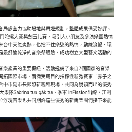
各局處全力協助場地與周邊規劃，整體成果備受好評。
辦戰鬥陀螺大賽與劍玉比賽，吸引大小朋友及參演樂團熱情
末台中天氣炎熱，也擋不住樂迷的熱情，動線流暢、環
是最舒適乾淨的音樂祭體驗，成功樹立大型藝文活動的
音樂產業的重要樞紐，活動邀請了來自7個國家的音樂
開拓國際市場，而備受矚目的指標性新秀賽事「赤子之
台中市副市長鄭照新親臨現場，共同為脫穎而出的優秀
ina tuā ga̍k tuī、季軍 InFission出線，江副
位浮現音樂也共同期許這些優秀的新銳樂團們接下來能