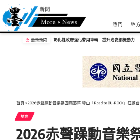
熱門
地
最新新聞
【感謝有您！縣長暖心致贈父親節禮品】
首頁
»
2026赤聲躁動音樂祭圓滿落幕 釜山「Road to BU-ROC
地方
2026赤聲躁動音樂祭圓