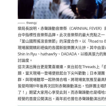
theengy
欒局長說明，赤聲躁動音樂祭（CARNIVAL FEV
台中指標性音樂祭品牌。此次音樂祭的最大亮點之一
「釜山國際搖滾音樂節」的深度合作。以「Road to
現場展開精彩絕倫的各國新銳樂團大比拚，其中由釜山搖
Shin In Ryu、hathaw9y、DADADA，以
討論度。
這次演出舞台更是驚喜連連，來台前在Threads上
題，當天現場一登場便掀起台下尖叫歡動；日本潮團 t
群，與現場聽眾一起熱情合唱，將現場氣氛推至最高
皆是時隔19年後再次回到赤聲躁動演出，怕胖團主
了！」期望大家用心享受此刻。而赤聲躁動也是嘻哈才子 
經營的首度公開演出，兩年前也曾在赤聲躁動演出的