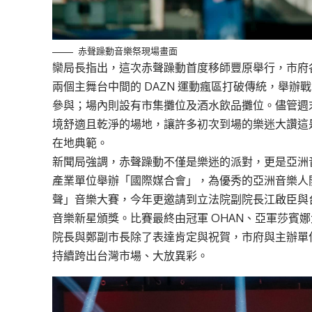
赤聲躁動音樂祭現場畫面
欒局長指出，這次赤聲躁動首度移師豐原舉行，市府
兩個主舞台中間的 DAZN 運動瘋區打破傳統，舉
參與；場內則設有市集攤位及酒水飲品攤位。儘管週
境舒適且乾淨的場地，讓許多初次到場的樂迷大讚這
在地典範。
新聞局強調，赤聲躁動不僅是樂迷的派對，更是亞洲
產業單位舉辦「國際媒合會」，為優秀的亞洲音樂人
聲」音樂大賽，今年更邀請到立法院副院長江啟臣與
音樂新星頒獎。比賽最終由冠軍 OHAN、亞軍莎賓娜大樂隊Sabr
院長與鄭副市長除了表達肯定與祝賀，市府與主辦單
持續跨出台灣市場、大放異彩。