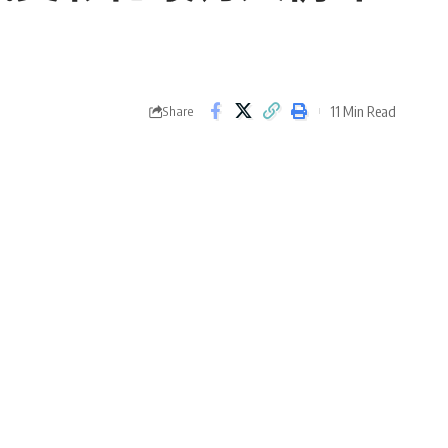
11 Min Read
Share