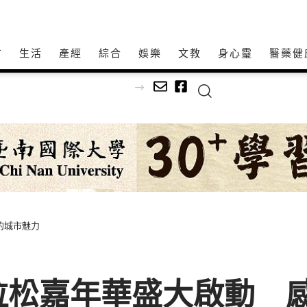
方
生活
產經
綜合
娛樂
文教
身心𩆜
醫藥健
的城市魅力
馬拉松嘉年華盛大啟動 