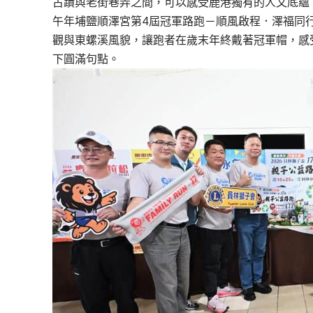
古蹟與老街巷弄之間，可以感受鹿港獨有的人文底蘊，
午年埔鹽順澤宮第4屆冠軍路跑－順風啟程．澤福同行
觀與東螺溪風貌，讓跑者在歲末年終戴著冠軍帽，感
下圓滿句點。