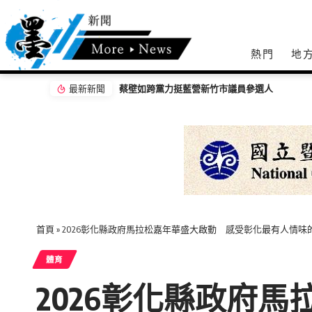
熱門
地
最新新聞
國民黨批陳時中：不是知情不報就是助紂為虐
首頁
»
2026彰化縣政府馬拉松嘉年華盛大啟動 感受彰化最有人情味
體育
2026彰化縣政府