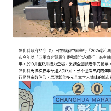
彰化縣政府於今（1）日在縣府中庭舉行「2026彰
布今年以「五馬齊奔賀馬年 跑動彰化永續行」為主
事，於10月至12月接力登場，邀請全國跑者手刀搶
彰化縣馬拉松嘉年華邁入第7屆，已不僅是單純的運
行動與宗教信仰，展現彰化多元且富含人情味的城市