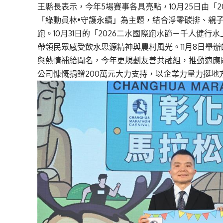
王縣長表示，今年5場賽事各具亮點，10月25日由「
「綠動員林•守護永續」為主題，結合淨零碳排、親
跑。10月31日的「2026二水國際跑水節－千人健
帶領民眾感受飲水思源精神與農村風光。11月8日舉辦
與熱情補給聞名，今年更規劃友善共融組，推動適應
公司慷慨捐贈200萬元大力支持，以企業力量力挺地