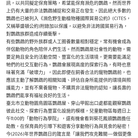
訊，以共同擬定保育策略，希望能保育瀕危的鸚鵡。然而世界
上仍有大量的非法鸚鵡捕捉和交易正在發生，因此絕大多數的
鸚鵡也已被列入《瀕危野生動植物種國際貿易公約》(CITES，
又稱華盛頓公約)附錄加以保護，以避免非法跨國貿易行為，
對鸚鵡族群造成存續衝擊。
有些鸚鵡的野外族群或人工圈養數量相對穩定，常有機會成為
伴侶動物的角色陪伴人們生活。然而鸚鵡是社會性的動物，需
要足夠且安全的活動空間、豐富化的生活環境，更需要能滿足
牠們的社交互動行為。鸚鵡會展現高度的探索行為，有時也意
味著充滿「破壞力」，因此即便在飼養合法的寵物鸚鵡前，也
應該主動了解鸚鵡的相關知識、評估自身所能提供的環境與照
護能力，並有不棄養寵物、不購買非法寵物的認知，讓長壽的
鸚鵡們能享有福祉良好的生活。
臺北市立動物園鳥園區鸚鵡屋、穿山甲館出口處都能觀察鸚鵡
彼此社交、探索行為豐富化設施的模樣，兒童動物區每週日上
午11:00的「動物行為學院」，還有機會看到葵花鳳頭鸚鵡擔任
助教，在保育員的引導下和遊客分享動物行為與覓食的秘密！
今(2026)年世界鸚鵡日的箴言是「讓我們攻克難關—做個更像