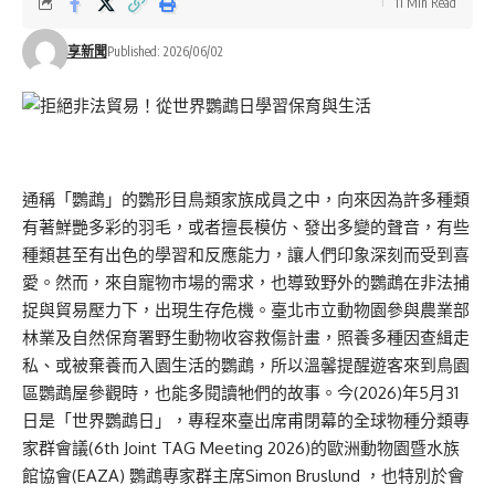
11 Min Read
享新聞
Published: 2026/06/02
通稱「鸚鵡」的鸚形目鳥類家族成員之中，向來因為許多種類
有著鮮艷多彩的羽毛，或者擅長模仿、發出多變的聲音，有些
種類甚至有出色的學習和反應能力，讓人們印象深刻而受到喜
愛。然而，來自寵物市場的需求，也導致野外的鸚鵡在非法捕
捉與貿易壓力下，出現生存危機。臺北市立動物園參與農業部
林業及自然保育署野生動物收容救傷計畫，照養多種因查緝走
私、或被棄養而入園生活的鸚鵡，所以溫馨提醒遊客來到鳥園
區鸚鵡屋參觀時，也能多閱讀牠們的故事。今(2026)年5月31
日是「世界鸚鵡日」，專程來臺出席甫閉幕的全球物種分類專
家群會議(6th Joint TAG Meeting 2026)的歐洲動物園暨水族
館協會(EAZA) 鸚鵡專家群主席Simon Bruslund ，也特別於會