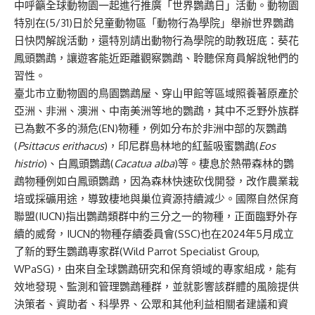
中呼籲全球動物園一起進行推廣「世界鸚鵡日」活動。動物園
特別在(5/31)日於兒童動物區「動物行為學院」舉辦世界鸚鵡
日快閃解說活動，還特別請出動物行為學院的助教班底：葵花
鳳頭鸚鵡，讓遊客能近距離觀察鸚鵡、聆聽保育員解說牠們的
習性。
臺北市立動物園的鳥園鸚鵡屋、穿山甲館等區域照養著原產於
亞洲、非洲、澳洲、中南美洲等地的鸚鵡，其中不乏野外族群
已為數不多的瀕危(EN)物種，例如分布於非洲中部的灰鸚鵡
(
Psittacus erithacus
)，印尼群島林地的紅藍吸蜜鸚鵡(
Eos
histrio
)、白鳳頭鸚鵡(
Cacatua alba
)等。棲息於熱帶森林的鸚
鵡物種例如白鳳頭鸚鵡，因為森林快速砍伐開發，改作農業栽
培或採礦用途，導致棲地與巢位資源持續減少。國際自然保育
聯盟(IUCN)指出鸚鵡類群中約三分之一的物種，正面臨野外存
續的威脅，IUCN的物種存續委員會(SSC)也在2024年5月成立
了新的野生鸚鵡專家群(Wild Parrot Specialist Group,
WPaSG)，由來自全球鸚鵡研究和保育領域的專家組成，能有
效地發現、監測和管理鸚鵡種群，並就影響該群體的風險提供
決策者、資助者、科學界、公眾和其他利益相關者建議和資