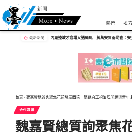
熱門
地
最新新聞
內湖邊坡才崩塌又遇颱風 蔣萬安冒雨勘查：安
首頁
»
魏嘉賢總質詢聚焦花蓮發展困境 籲縣府正視治理問題與青年
合作媒體
魏嘉賢總質詢聚焦