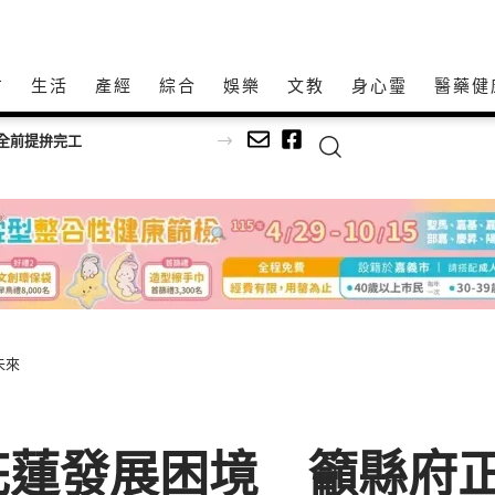
方
生活
產經
綜合
娛樂
文教
身心𩆜
醫藥健
全前提拚完工
未來
花蓮發展困境 籲縣府