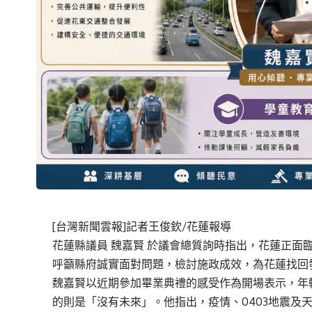
[台灣新聞雲報]記者王俊欽/花蓮報導
花蓮縣議員 魏嘉賢 於議會總質詢時指出，花蓮正面
呼籲縣府誠實面對問題，檢討施政成效，為花蓮找回
魏嘉賢以近期參加畢業典禮的感受作為開場表示，年
的則是「沒有未來」。他指出，疫情、0403地震及