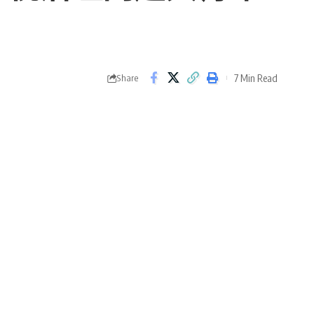
7 Min Read
Share