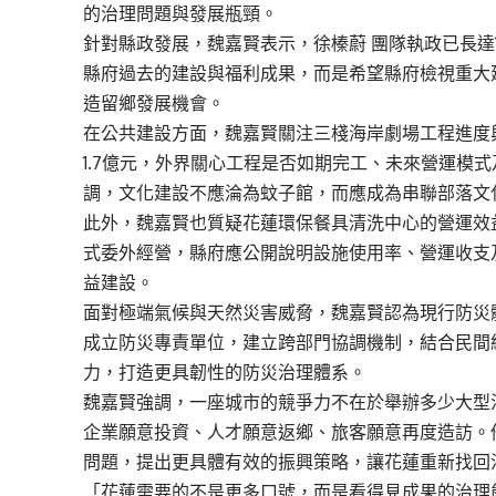
的治理問題與發展瓶頸。
針對縣政發展，魏嘉賢表示，徐榛蔚 團隊執政已長達
縣府過去的建設與福利成果，而是希望縣府檢視重大
造留鄉發展機會。
在公共建設方面，魏嘉賢關注三棧海岸劇場工程進度
1.7億元，外界關心工程是否如期完工、未來營運模
調，文化建設不應淪為蚊子館，而應成為串聯部落文
此外，魏嘉賢也質疑花蓮環保餐具清洗中心的營運效益
式委外經營，縣府應公開說明設施使用率、營運收支
益建設。
面對極端氣候與天然災害威脅，魏嘉賢認為現行防災
成立防災專責單位，建立跨部門協調機制，結合民間
力，打造更具韌性的防災治理體系。
魏嘉賢強調，一座城市的競爭力不在於舉辦多少大型
企業願意投資、人才願意返鄉、旅客願意再度造訪。
問題，提出更具體有效的振興策略，讓花蓮重新找回
「花蓮需要的不是更多口號，而是看得見成果的治理