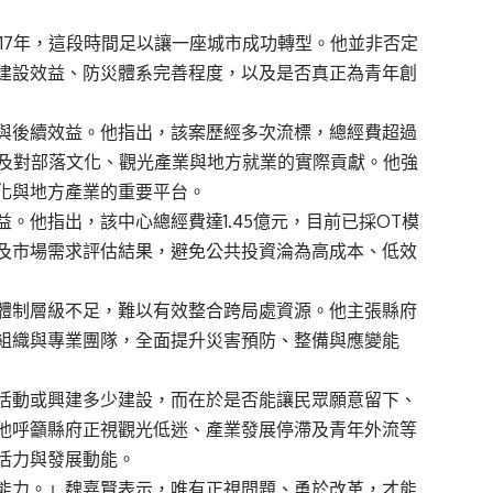
17年，這段時間足以讓一座城市成功轉型。他並非否定
建設效益、防災體系完善程度，以及是否真正為青年創
與後續效益。他指出，該案歷經多次流標，總經費超過
式及對部落文化、觀光產業與地方就業的實際貢獻。他強
化與地方產業的重要平台。
。他指出，該中心總經費達1.45億元，目前已採OT模
及市場需求評估結果，避免公共投資淪為高成本、低效
體制層級不足，難以有效整合跨局處資源。他主張縣府
組織與專業團隊，全面提升災害預防、整備與應變能
活動或興建多少建設，而在於是否能讓民眾願意留下、
他呼籲縣府正視觀光低迷、產業發展停滯及青年外流等
活力與發展動能。
能力。」魏嘉賢表示，唯有正視問題、勇於改革，才能