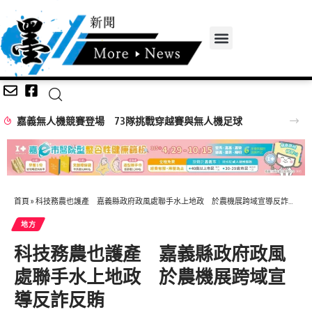
嘉義無人機競賽登場 73隊挑戰穿越賽與無人機足球
首頁
»
科技務農也護產 嘉義縣政府政風處聯手水上地政 於農機展跨域宣導反詐反賄
地方
科技務農也護產 嘉義縣政府政風
處聯手水上地政 於農機展跨域宣
導反詐反賄