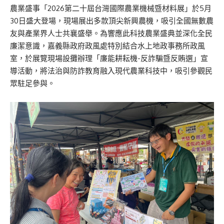
農業盛事「2026第二十屆台灣國際農業機械暨材料展」於5月
30日盛大登場，現場展出多款頂尖新興農機，吸引全國無數農
友與產業界人士共襄盛舉。為響應此科技農業盛典並深化全民
廉潔意識，嘉義縣政府政風處特別結合水上地政事務所政風
室，於展覽現場設攤辦理「廉能耕耘機-反詐騙暨反賄選」宣
導活動，將法治與防詐教育融入現代農業科技中，吸引參觀民
眾駐足參與。