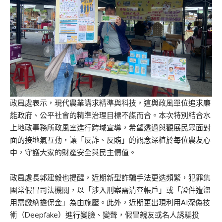
政風處表示，現代農業講求精準與科技，這與政風單位追求廉
能政府、公平社會的精準治理目標不謀而合。本次特別結合水
上地政事務所政風室進行跨域宣導，希望透過與觀展民眾面對
面的接地氣互動，讓「反詐、反賄」的觀念深植於每位農友心
中，守護大家的財產安全與民主價值。
政風處長郭建毅也提醒，近期新型詐騙手法更迭頻繁，犯罪集
團常假冒司法機關，以「涉入刑案需清查帳戶」或「證件遭盜
用需繳納擔保金」為由施壓。此外，近期更出現利用AI深偽技
術（Deepfake）進行變臉、變聲，假冒親友或名人誘騙投