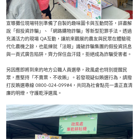
宣導攤位現場特別準備了自製的趣味圖卡與互動問答，詳盡解
說「假投資詐騙」、「網路購物詐騙」等新型犯罪手法。透過
充滿活力的現場 QA互動，讓前來觀展的農友與民眾在體驗現
代化農機之餘，也能練就「法眼」識破詐騙集團的假投資訊息
與一頁式廣告陷阱，齊力保住血汗錢，拒絕成為詐騙受害者。
另因應即將到來的地方公職人員選舉，政風處也特別提醒民
眾，應堅持「不賣票、不收賄」。若發現疑似賄選行為，請撥
打反賄選專線 0800-024-099#4，共同為社會點亮一盞正直清
廉的明燈，守護乾淨選風。