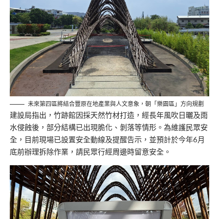
未來第四區將結合豐原在地產業與人文意象，朝「樂園區」方向規劃
建設局指出，竹跡館因採天然竹材打造，經長年風吹日曬及雨
水侵蝕後，部分結構已出現脆化、剝落等情形。為維護民眾安
全，目前現場已設置安全動線及提醒告示，並預計於今年6月
底前辦理拆除作業，請民眾行經周邊時留意安全。