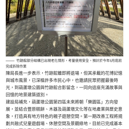
竹跡館部分結構已出現老化情形，考量使用安全，預計於今年6月底前
完成拆除作業
陳局長進一步表示，竹跡館雖即將退場，但其承載的花博記憶
與城市風景，已深植許多市民心中，也邀請民眾把握最後時
光，到葫蘆墩公園與竹跡館合影留念，一同向這座充滿故事與
回憶的地景建築道別。
建設局補充，葫蘆墩公園第四區未來將朝「樂園區」方向發
展，並結合豐原糕餅、木器及葫蘆墩文化等在地產業與歷史意
象，打造具有地方特色的親子遊憩空間。第一期改善工程將規
劃共融式兒童遊戲場、休憩空間及景觀綠地，目前已完成基本