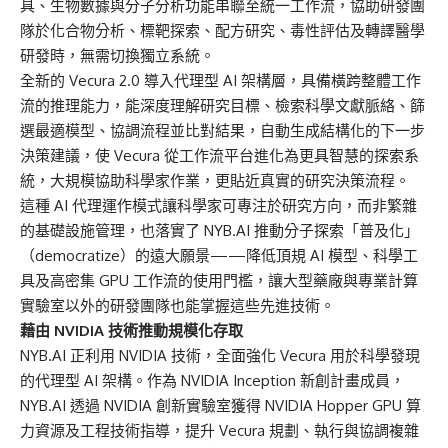
具、生物數據與分子分析功能串聯至統一工作流，協助研發團
隊於化合物分析、標靶探索、配方研究、毒性評估及轉譯醫學
研發時，無需切換獨立系統。
全新的 Vecura 2.0 導入代理型 AI 架構層，具備橫跨整體工作
流的推理能力，能深度理解研究目標、檢索科學文獻脈絡、篩
選最適模型、協調流程並比對結果，自動生成結構化的下一步
決策建議，使 Vecura 從工作流平台進化為更具智慧的探索系
統，大規模協助科學家作業，更貼近真實的研究決策流程。
這種 AI 代理運作模式讓科學家可專注於研究方向，而非繁雜
的基礎設施管理，也落實了 NYB.AI 推動分子探索「普及化」
（democratize）的遠大願景——降低頂規 AI 模型、科學工
具及高密集 GPU 工作流的使用門檻，讓大型藥廠與專業計算
實驗室以外的研發團隊也能掌握這些先進技術。
藉由 NVIDIA 技術推動規模化存取
NYB.AI 正利用 NVIDIA 技術，全面強化 Vecura 用於科學發現
的代理型 AI 架構。作為 NVIDIA Inception 新創計畫成員，
NYB.AI 透過 NVIDIA 創新實驗室獲得 NVIDIA Hopper GPU 算
力資源及工程技術指導，提升 Vecura 規劃、執行與協調複雜