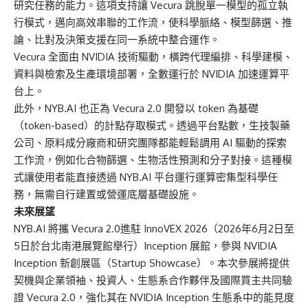
研究任務的能力。這項支持讓 Vecura 跳脫單一模型的孤立執
行模式，邁向高效串聯的工作流，使科學脈絡、模型篩選、推
論、比對及決策支援在同一系統中整合運作。
Vecura 全面由 NVIDIA 技術驅動，橫跨代理編排、科學建模、
資料與檢索及生產環境部署，全數運行於 NVIDIA 加速運算平
台上。
此外，NYB.AI 也正為 Vecura 2.0 開發以 token 為基礎
（token-based）的計點存取模式。透過平台點數，生技製藥
公司、原料成分廠商和研究團隊都能輕鬆調用 AI 驅動的探索
工作流，例如化合物篩選、生物活性預測和分子對接。這種模
式讓使用者能直接透過 NYB.AI 平台運行運算密集型科學任
務，無需自行建置或營運底層基礎設施。
未來展望
NYB.AI 將攜 Vecura 2.0進駐 InnoVEX 2026（2026年6月2日至
5日於台北南港展覽館舉行）Inception 展館，參與 NVIDIA
Inception 新創展區（Startup Showcase）。本次參展將提供
契機與企業領袖、投資人、生態系合作夥伴及國際買主共同驗
證 Vecura 2.0，強化其在 NVIDIA Inception 生態系中的能見度