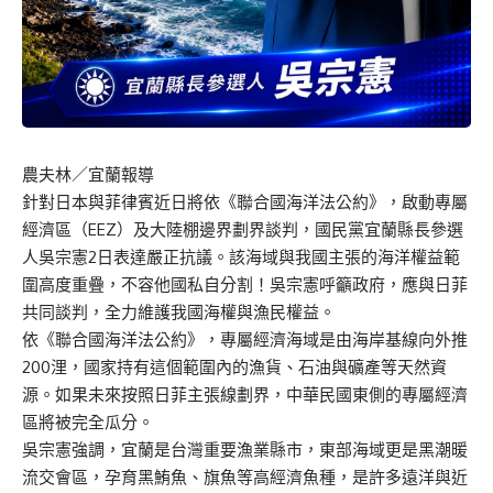
農夫林／宜蘭報導
針對日本與菲律賓近日將依《聯合國海洋法公約》，啟動專屬
經濟區（EEZ）及大陸棚邊界劃界談判，國民黨宜蘭縣長參選
人吳宗憲2日表達嚴正抗議。該海域與我國主張的海洋權益範
圍高度重疊，不容他國私自分割！吳宗憲呼籲政府，應與日菲
共同談判，全力維護我國海權與漁民權益。
依《聯合國海洋法公約》，專屬經濟海域是由海岸基線向外推
200浬，國家持有這個範圍內的漁貨、石油與礦產等天然資
源。如果未來按照日菲主張線劃界，中華民國東側的專屬經濟
區將被完全瓜分。
吳宗憲強調，宜蘭是台灣重要漁業縣市，東部海域更是黑潮暖
流交會區，孕育黑鮪魚、旗魚等高經濟魚種，是許多遠洋與近