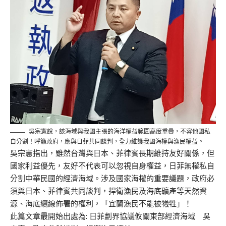
吳宗憲說，該海域與我國主張的海洋權益範圍高度重疊，不容他國私
自分割！呼籲政府，應與日菲共同談判，全力維護我國海權與漁民權益。
吳宗憲指出，雖然台灣與日本、菲律賓長期維持友好關係，但
國家利益優先，友好不代表可以忽視自身權益，日菲無權私自
分割中華民國的經濟海域。涉及國家海權的重要議題，政府必
須與日本、菲律賓共同談判，捍衛漁民及海底礦產等天然資
源、海底纜線佈署的權利，「宜蘭漁民不能被犧牲」！
此篇文章最開始出處為:
日菲劃界協議攸關東部經濟海域 吳