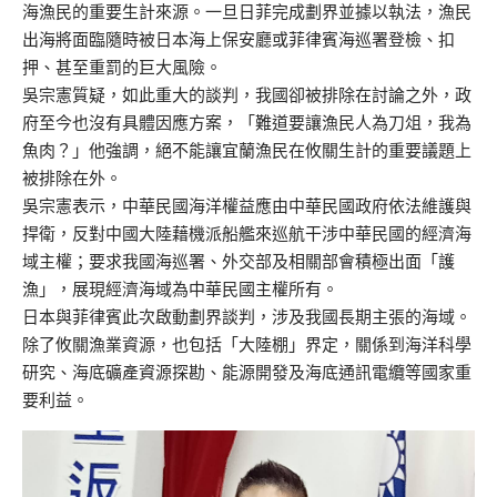
海漁民的重要生計來源。一旦日菲完成劃界並據以執法，漁民
出海將面臨隨時被日本海上保安廳或菲律賓海巡署登檢、扣
押、甚至重罰的巨大風險。
吳宗憲質疑，如此重大的談判，我國卻被排除在討論之外，政
府至今也沒有具體因應方案，「難道要讓漁民人為刀俎，我為
魚肉？」他強調，絕不能讓宜蘭漁民在攸關生計的重要議題上
被排除在外。
吳宗憲表示，中華民國海洋權益應由中華民國政府依法維護與
捍衛，反對中國大陸藉機派船艦來巡航干涉中華民國的經濟海
域主權；要求我國海巡署、外交部及相關部會積極出面「護
漁」，展現經濟海域為中華民國主權所有。
日本與菲律賓此次啟動劃界談判，涉及我國長期主張的海域。
除了攸關漁業資源，也包括「大陸棚」界定，關係到海洋科學
研究、海底礦產資源探勘、能源開發及海底通訊電纜等國家重
要利益。