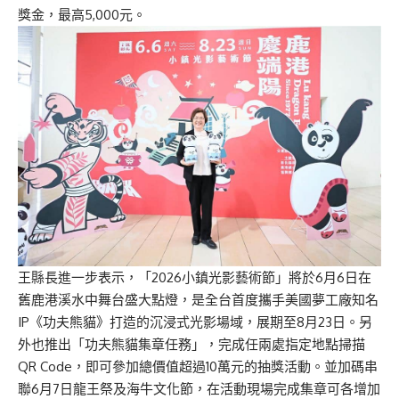
獎金，最高5,000元。
王縣長進一步表示，「2026小鎮光影藝術節」將於6月6日在
舊鹿港溪水中舞台盛大點燈，是全台首度攜手美國夢工廠知名
IP《功夫熊貓》打造的沉浸式光影場域，展期至8月23日。另
外也推出「功夫熊貓集章任務」，完成任兩處指定地點掃描
QR Code，即可參加總價值超過10萬元的抽獎活動。並加碼串
聯6月7日龍王祭及海牛文化節，在活動現場完成集章可各增加