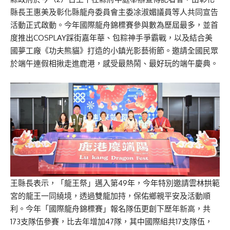
縣長王惠美及彰化縣龍舟委員會主委凃淑媚議員等人共同宣告
活動正式啟動。今年國際龍舟錦標賽參與數為歷屆最多，並首
度推出COSPLAY踩街嘉年華、包粽神手爭霸戰，以及結合美
國夢工廠《功夫熊貓》打造的小鎮光影藝術節。邀請全國民眾
於端午連假相揪走進鹿港，感受最熱鬧、最好玩的端午慶典。
王縣長表示，「龍王祭」邁入第49年，今年特別邀請雲林拱範
宮的龍王一同繞境，透過雙龍加持，保佑鄉親平安及活動順
利。今年「國際龍舟錦標賽」報名隊伍更創下歷年新高，共
173支隊伍參賽，比去年增加47隊，其中國際組共17支隊伍，