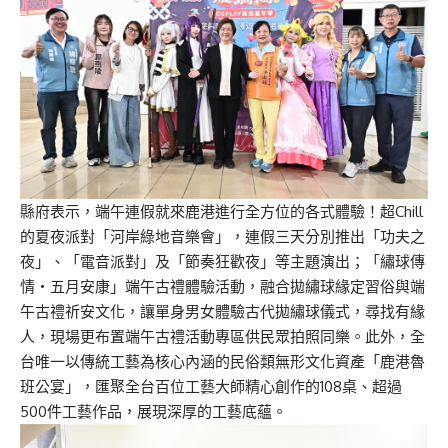
縣府表示，端午連假就來鹿港進行全方位的各式體驗！超Chill
的夏夜派對「河岸綠地音樂會」，連假三天分別推出「功夫之
夜」、「電音派對」及「節奏狂歡夜」等主題演出；「繡球傳
情‧五月安康」端午古禮體驗活動，融合拋繡球緣定習俗與端
午古禮祈安文化，讓單身男女體驗古代拋繡球儀式，尋找有緣
人，現場更布置端午古禮活動專區供民眾拍照同樂。此外，全
台唯一以傳統工藝為核心內涵的民俗類無形文化資產「鹿港魯
班公宴」，匯聚全台百位工藝大師精心創作的108桌、超過
500件工藝作品，展現深厚的工藝底蘊。