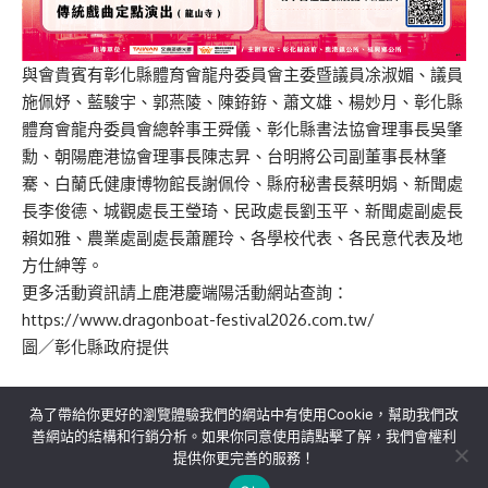
與會貴賓有彰化縣體育會龍舟委員會主委暨議員凃淑媚、議員
施佩妤、藍駿宇、郭燕陵、陳銌銌、蕭文雄、楊妙月、彰化縣
體育會龍舟委員會總幹事王舜儀、彰化縣書法協會理事長吳肇
勳、朝陽鹿港協會理事長陳志昇、台明將公司副董事長林肇
騫、白蘭氏健康博物館長謝佩伶、縣府秘書長蔡明娟、新聞處
長李俊德、城觀處長王瑩琦、民政處長劉玉平、新聞處副處長
賴如雅、農業處副處長蕭麗玲、各學校代表、各民意代表及地
方仕紳等。
更多活動資訊請上鹿港慶端陽活動網站查詢：
https://www.dragonboat-festival2026.com.tw/
圖／彰化縣政府提供
為了帶給你更好的瀏覽體驗我們的網站中有使用Cookie，幫助我們改
善網站的結構和行銷分析。如果你同意使用請點擊了解，我們會權利
提供你更完善的服務！
關於我們
隱私權政策
聯絡我們