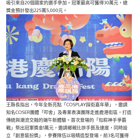
吸引來自20個國家的選手參加。冠軍最高可獲得30萬元，總
獎金預計發出225萬5,000元。
王縣長指出，今年全新亮點「COSPLAY踩街嘉年華」，邀請
知名COSER團體「叩舍」及專業表演團隊走進鹿港街區，打造
傳統與潮流交融的端午新體驗。首次登場的「包粽神手爭霸
戰」祭出冠軍獎金1萬元，邀請鄉親比拚手藝及速度，同時設
立「創意裝扮獎」，參賽隊伍以吸睛造型登場，前3名可獲得