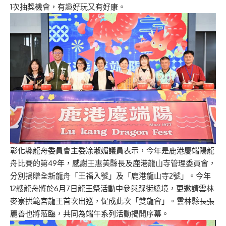
1次抽獎機會，有趣好玩又有好康。
彰化縣龍舟委員會主委凃淑媚議員表示，今年是鹿港慶端陽龍
舟比賽的第49年，感謝王惠美縣長及鹿港龍山寺管理委員會，
分別捐贈全新龍舟「王福入號」及「鹿港龍山寺2號」。今年
12艘龍舟將於6月7日龍王祭活動中參與踩街繞境，更邀請雲林
麥寮拱範宮龍王首次出巡，促成此次「雙龍會」。雲林縣長張
麗善也將蒞臨，共同為端午系列活動揭開序幕。