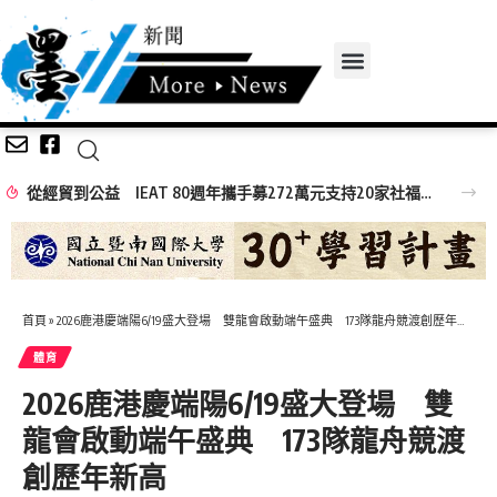
無感量測黑科技登場 岡山醫院「Face AI健康鏡」 驚豔高齡高齡健康展
首頁
»
2026鹿港慶端陽6/19盛大登場 雙龍會啟動端午盛典 173隊龍舟競渡創歷年新高
體育
2026鹿港慶端陽6/19盛大登場 雙
龍會啟動端午盛典 173隊龍舟競渡
創歷年新高