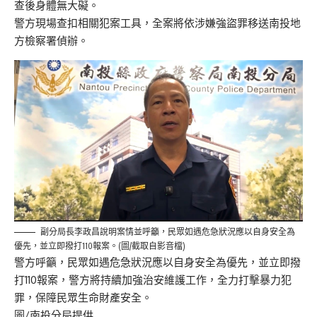
查後身體無大礙。
警方現場查扣相關犯案工具，
全案將依涉嫌強盜罪移送南投地
方檢察署偵辦。
副分局長李政昌說明案情並呼籲，民眾如遇危急狀況應以自身安全為
優先，並立即撥打110報案。(圖/截取自影音檔)
警方呼籲，民眾如遇危急狀況應以自身安全為優先，
並立即撥
打110報案，警方將持續加強治安維護工作，
全力打擊暴力犯
罪，保障民眾生命財產安全。
圖/南投分局提供