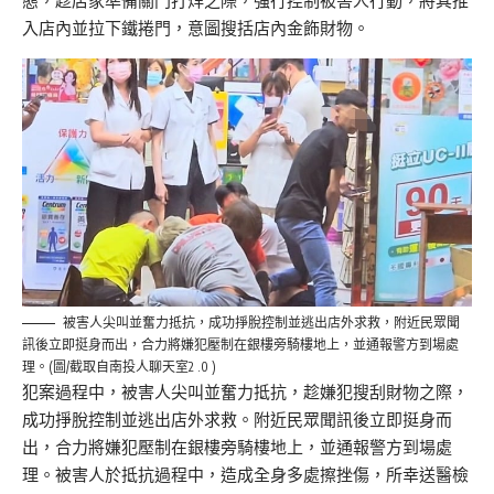
態，
趁店家準備關門打烊之際，強行控制被害人行動，
將其推
入店內並拉下鐵捲門，意圖搜括店內金飾財物。
被害人尖叫並奮力抵抗，成功掙脫控制並逃出店外求救，附近民眾聞
訊後立即挺身而出，合力將嫌犯壓制在銀樓旁騎樓地上，並通報警方到場處
理。(圖/截取自南投人聊天室2 .0 )
犯案過程中，被害人尖叫並奮力抵抗，趁嫌犯搜刮財物之際，
成功掙脫控制並逃出店外求救。附近民眾聞訊後立即挺身而
出，
合力將嫌犯壓制在銀樓旁騎樓地上，並通報警方到場處
理。
被害人於抵抗過程中，造成全身多處擦挫傷，
所幸送醫檢