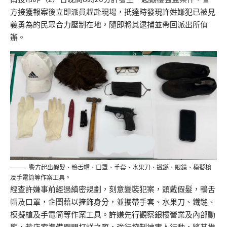
方接獲報案後立即派員趕赴現場，
抵達時發現許姓嫌犯已被見
義勇為的民眾合力壓制在地，
隨即將其逮捕並帶回派出所偵
辦。
警方起出假髮、鴨舌帽、口罩、手套、水果刀、鐵鎚、眼鏡、模擬槍
及手電筒等作案工具。
經查許嫌事前經過縝密規劃，刻意變裝犯案，頭戴假髮，
鴨舌
帽及口罩，企圖藉以掩飾身分，並攜帶手套、水果刀、鐵鎚、
模擬槍及手電筒等作案工具。許嫌先行觀察銀樓營業及內部動