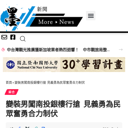
中台灣觀光推廣獲新加坡業者熱烈迴響！ 中市觀旅局整合星國觀光資源 佈局區域旅遊商機
首頁
»
變裝男闖南投銀樓行搶 見義勇為民眾奮勇合力制伏
綜合
變裝男闖南投銀樓行搶 見義勇為民
眾奮勇合力制伏