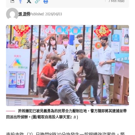
7 Min Read
張 游舜
Published: 2026/06/03
許姓嫌犯已被見義勇為的民眾合力壓制在地，警方隨即將其逮捕並帶
回派出所偵辦。(圖/截取自南投人聊天室2 .0 )
南投市昨（2）日晚間8時20分許發生一起銀樓強盜案件。
警