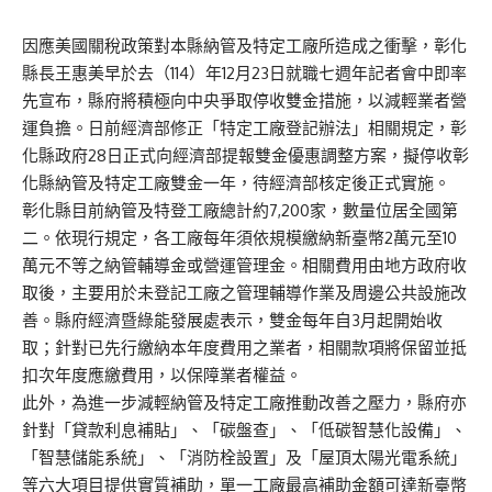
因應美國關稅政策對本縣納管及特定工廠所造成之衝擊，彰化
縣長王惠美早於去（114）年12月23日就職七週年記者會中即率
先宣布，縣府將積極向中央爭取停收雙金措施，以減輕業者營
運負擔。日前經濟部修正「特定工廠登記辦法」相關規定，彰
化縣政府28日正式向經濟部提報雙金優惠調整方案，擬停收彰
化縣納管及特定工廠雙金一年，待經濟部核定後正式實施。
彰化縣目前納管及特登工廠總計約7,200家，數量位居全國第
二。依現行規定，各工廠每年須依規模繳納新臺幣2萬元至10
萬元不等之納管輔導金或營運管理金。相關費用由地方政府收
取後，主要用於未登記工廠之管理輔導作業及周邊公共設施改
善。縣府經濟暨綠能發展處表示，雙金每年自3月起開始收
取；針對已先行繳納本年度費用之業者，相關款項將保留並抵
扣次年度應繳費用，以保障業者權益。
此外，為進一步減輕納管及特定工廠推動改善之壓力，縣府亦
針對「貸款利息補貼」、「碳盤查」、「低碳智慧化設備」、
「智慧儲能系統」、「消防栓設置」及「屋頂太陽光電系統」
等六大項目提供實質補助，單一工廠最高補助金額可達新臺幣