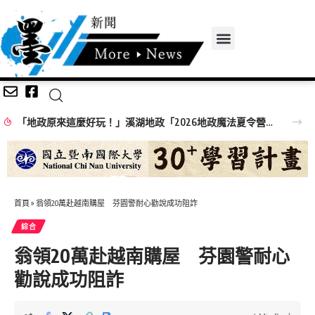
「地政原來這麼好玩！」溪湖地政「2026地政魔法夏令營」精彩落幕！
首頁
»
翁領20萬赴越南購屋 芬園警耐心勸說成功阻詐
綜合
翁領20萬赴越南購屋 芬園警耐心
勸說成功阻詐