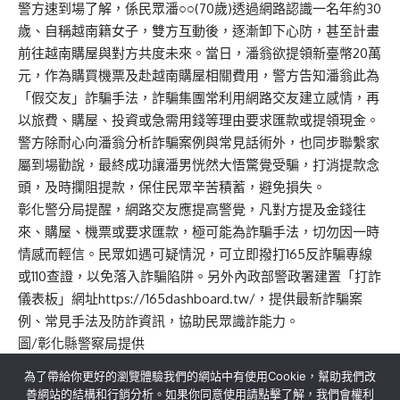
警方速到場了解，係民眾潘○○(70歲)透過網路認識一名年約30
歲、自稱越南籍女子，雙方互動後，逐漸卸下心防，甚至計畫
前往越南購屋與對方共度未來。當日，潘翁欲提領新臺幣20萬
元，作為購買機票及赴越南購屋相關費用，警方告知潘翁此為
「假交友」詐騙手法，詐騙集團常利用網路交友建立感情，再
以旅費、購屋、投資或急需用錢等理由要求匯款或提領現金。
警方除耐心向潘翁分析詐騙案例與常見話術外，也同步聯繫家
屬到場勸說，最終成功讓潘男恍然大悟驚覺受騙，打消提款念
頭，及時攔阻提款，保住民眾辛苦積蓄，避免損失。
彰化警分局提醒，網路交友應提高警覺，凡對方提及金錢往
來、購屋、機票或要求匯款，極可能為詐騙手法，切勿因一時
情感而輕信。民眾如遇可疑情況，可立即撥打165反詐騙專線
或110查證，以免落入詐騙陷阱。另外內政部警政署建置「打詐
儀表板」網址https://165dashboard.tw/，提供最新詐騙案
例、常見手法及防詐資訊，協助民眾識詐能力。
圖/彰化縣警察局提供
為了帶給你更好的瀏覽體驗我們的網站中有使用Cookie，幫助我們改
善網站的結構和行銷分析。如果你同意使用請點擊了解，我們會權利