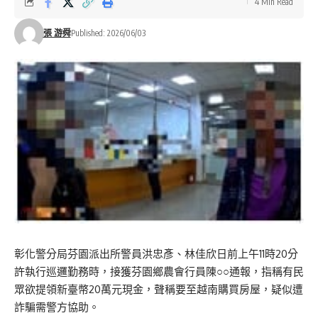
4 Min Read
張 游舜
Published: 2026/06/03
彰化警分局芬園派出所警員洪忠彥、林佳欣日前上午11時20分
許執行巡邏勤務時，接獲芬園鄉農會行員陳○○通報，指稱有民
眾欲提領新臺幣20萬元現金，聲稱要至越南購買房屋，疑似遭
詐騙需警方協助。