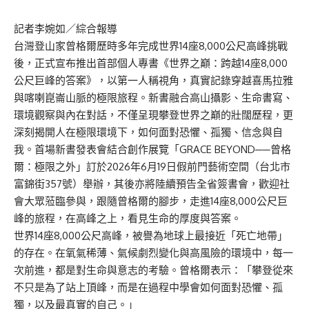
記者李婉如／綜合報導
台灣登山
家
曾格爾
歷時多年完成世界14座8,000
公尺
高峰挑戰
後，正式宣布推出首部個人專書
《
世界之巔：跨越14座8,000
公尺
巨峰的答案
》
，以第一人稱視角，真實記錄穿越喜馬拉雅
與喀喇崑崙山脈的極限旅程。新書融合高山攝影、生命書寫、
環境觀察與內在對話，不僅呈現攀登世界
之巔的壯闊
歷程，更
深刻揭開人在極限環境下，如何面對恐懼、孤獨、信念與自
我。
首場
新書發表
會結合創作
展覽
「
GRACE BEYOND
──
曾格
爾：極限之外
」
訂於
2026年6月19日
假
前門藝術空間（台北市
富錦街357號）
舉辦
，
其後亦將陸續預告全省
簽書會
，
歡迎
社
會大眾蒞臨參與，
跟隨曾格爾
的腳步，走進14座8,000公尺巨
峰的旅程，在高峰之上，看見生命的厚度與答案。
世界14座8,000
公尺
高峰，被譽為地球上最接近「死亡地帶」
的存在。在氧氣稀薄、氣候劇烈變化與高風險的環境中，每一
次前進，都是對生命與意志的考驗。曾格爾表示：「攀登從來
不只是為了站上頂峰，而是在過程中學會如何面對恐懼、孤
獨，以及最真實的自己。」