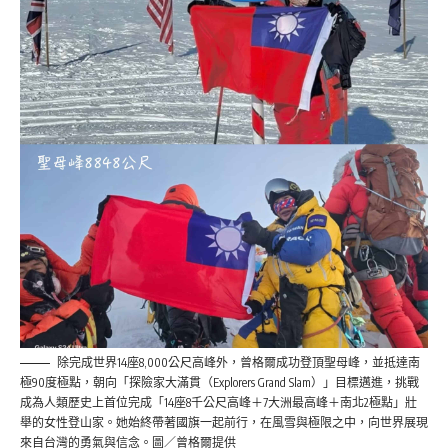
除完成世界14座8,000公尺高峰外，曾格爾成功登頂聖母峰，並抵達南
極90度極點，朝向「探險家大滿貫（Explorers Grand Slam）」目標邁進，挑戰
成為人類歷史上首位完成「14座8千公尺高峰＋7大洲最高峰＋南北2極點」壯
舉的女性登山家。她始終帶著國旗一起前行，在風雪與極限之中，向世界展現
來自台灣的勇氣與信念。圖／曾格爾提供