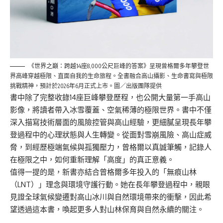
《世界之巔：跨越14座8,000公尺巨峰的答案》呈現曾格爾多年攀登世
界高峰穿越極限、直面自我的生命旅程。全書融合高山攝影、生命書寫與極限
挑戰精神，預計於2026年6月正式上市。圖／出版團隊提供
書中
除了完整收錄14座巨峰攀登歷程，也公開大量第一手高山
影像，將讀者帶入冰雪覆蓋、空氣稀薄的極限世界。書中不僅
深入描寫技術層面的風險控管與高山經驗，更細膩呈現長年攀
登過程中的心理狀態與人生轉變。從面對雪崩風險、高山症威
脅，到經歷極端氣候與孤獨壓力，曾格爾以真誠筆觸，記錄人
在極限之中，如何重新理解「高度」的真正意義。
值得一提的是，新書亦結合曾格爾多年投入的「無痕山林
（LNT）」理念與環境守護行動。她在長年攀登過程中，親眼
見證全球氣候變遷對高山冰川與自然環境帶來的衝擊，因此希
望透過這本書，喚起更多人對山林保育與自然永續的關注。