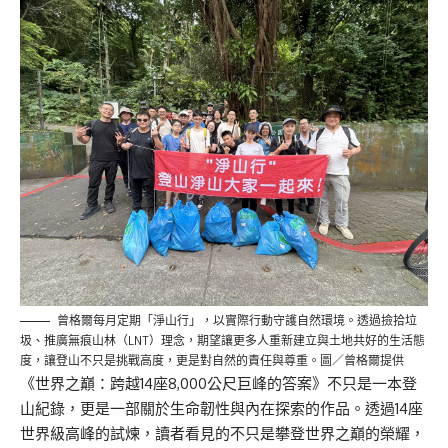
曾格爾每月定期「淨山行」，以實際行動守護自然環境。透過撿拾垃
圾、推廣無痕山林（LNT）理念，期望讓更多人重新建立與土地共好的生活態
度，讓登山不只是挑戰高度，更是對自然的責任與尊重。圖／曾格爾提供
《
世界之巔：跨越14座8,000
公尺
巨峰的答案
》
不只是一本登
山紀錄，更是一部關於生命韌性與內在探索的作品。透過14座
世界級高峰的試煉，讀者看見的不只是攀登世界
之巔的榮耀
，