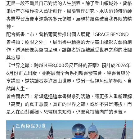
更是一段不斷與自己對話的人生旅程。除了登山領域外，
曾格
爾
近年亦積極投入藝術創作、風險管理研究、水與酒類
侍
酒師
專業學習及賽車運動等多元領域，展現持續突破自我界限的精
神。
配合新書上市，
曾格爾
同步推出個人展覽
「
GRACE BEYOND
曾格爾
：極限之外
」
，展出書中精選的大型高山攝影與藝術創
作，透過影像與空間呈現，讓觀者近距離感受世界
之巔的壯闊
與寂靜。
《
世界之巔：跨越14座8,000
公尺
巨峰的答案
》
預計於2026年
6月
份
正式
出版
，並將展開全台系列新書發表會、簽書會與分
享講座，邀請讀者走進高山世界，從另一個視角理解極限、自
然與人生。
曾格爾
表示，希望透過這本書與系列活動，讓更多人重新理解
「高度」的真正意義。真正的世界之巔，或許不只是海拔，而
是人在面對孤獨、恐懼與未知時，仍願意持續向前的勇氣。