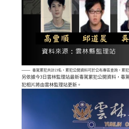
毒駕累犯共計23名，累犯公開資料可於公布專區查詢，累犯
另依據今3日雲林監理站最新毒駕累犯公開資料，
毒
犯相片將由雲林監理站更新。