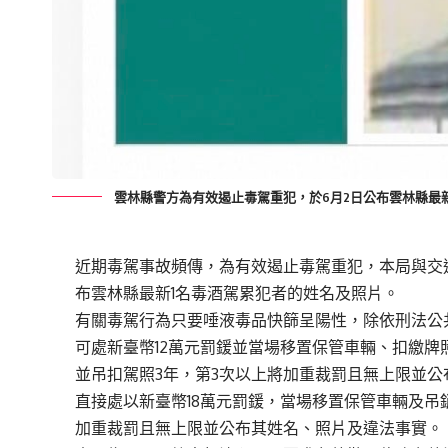
雲林縣警方為有效遏止毒駕重犯，於6月2日公布雲林縣最新
近期毒駕事故頻傳，為有效遏止毒駕重犯，
本局與交
布雲林縣最新1名毒酒駕累犯者的姓名及照片。
有關毒駕行為只要唾液毒品快篩呈陽性，除依刑法公
可處新臺幣12萬元罰鍰並當場移置保管車輛、
扣繳牌
並吊扣駕照3年，
第3次以上將加重裁罰且無上限並公
直接處以新臺幣18萬元罰鍰，
當場移置保管車輛及吊
加重裁罰且無上限並公布其姓名、照片及違法事實。