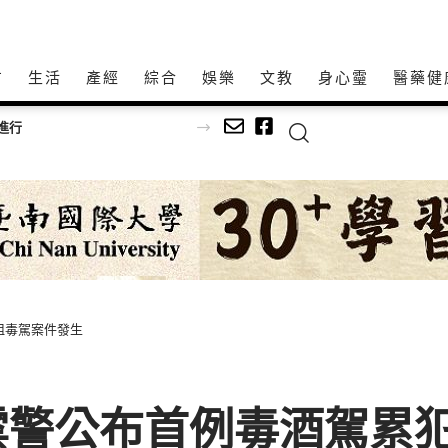
方
生活
產經
綜合
娛樂
文教
身心𩆜
醫藥健
投縣榮獲勞動部補助辦理督促事業單位遵守勞動條件法令業務考核丙組甲等佳績
阻毒駕案件發生
雲警公布首例毒酒駕累