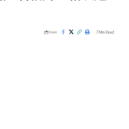
7 Min Read
Share