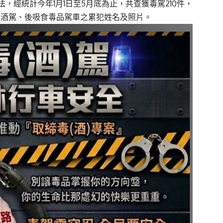
法，
經統計今年1月1日至5月底為止，共查獲毒駕210件，
先酒駕、
後吸食毒品駕車之累犯姓名及照片。