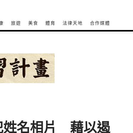
康
旅遊
美食
體育
法律天地
合作媒體
犯姓名相片 藉以遏