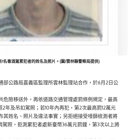
1名毒酒駕累犯者的姓名及照片。(圖/雲林縣警察局提供)
通部公路局嘉義區監理所雲林監理站合作，
於6月2日公
共危險移送外，
再依道路交通管理處罰條例規定，
最高
照2年及吊扣駕照；若10年內再犯，
第2次最高罰12萬元
布其姓名、照片及違法事實；
另拒絕接受唾篩檢測者將
銷駕照，拒測累犯者處新臺幣36萬元罰鍰，
第3次以上將