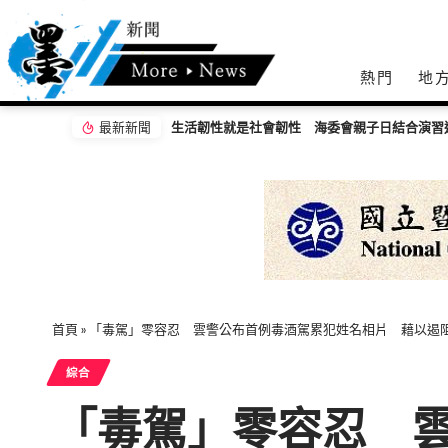
熱門
地
最新新聞
首頁
»
「毒駕」零容忍 雲警公布首例毒酒駕累犯姓名相片 藉以遏
綜合
「毒駕」零容忍 