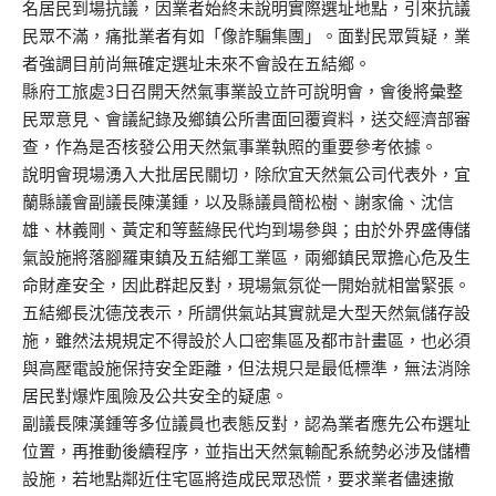
名居民到場抗議，因業者始終未說明實際選址地點，引來抗議
民眾不滿，痛批業者有如「像詐騙集團」。面對民眾質疑，業
者強調目前尚無確定選址未來不會設在五結鄉。
縣府工旅處3日召開天然氣事業設立許可說明會，會後將彙整
民眾意見、會議紀錄及鄉鎮公所書面回覆資料，送交經濟部審
查，作為是否核發公用天然氣事業執照的重要參考依據。
說明會現場湧入大批居民關切，除欣宜天然氣公司代表外，宜
蘭縣議會副議長陳漢鍾，以及縣議員簡松樹、謝家倫、沈信
雄、林義剛、黃定和等藍綠民代均到場參與；由於外界盛傳儲
氣設施將落腳羅東鎮及五結鄉工業區，兩鄉鎮民眾擔心危及生
命財產安全，因此群起反對，現場氣氛從一開始就相當緊張。
五結鄉長沈德茂表示，所謂供氣站其實就是大型天然氣儲存設
施，雖然法規規定不得設於人口密集區及都市計畫區，也必須
與高壓電設施保持安全距離，但法規只是最低標準，無法消除
居民對爆炸風險及公共安全的疑慮。
副議長陳漢鍾等多位議員也表態反對，認為業者應先公布選址
位置，再推動後續程序，並指出天然氣輸配系統勢必涉及儲槽
設施，若地點鄰近住宅區將造成民眾恐慌，要求業者儘速撤