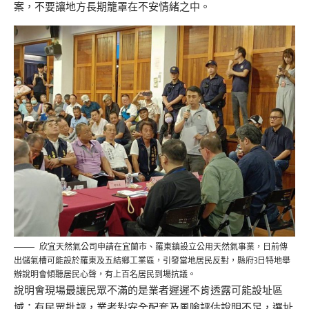
案，不要讓地方長期籠罩在不安情緒之中。
欣宜天然氣公司申請在宜蘭市、羅東鎮設立公用天然氣事業，日前傳
出儲氣槽可能設於羅東及五結鄉工業區，引發當地居民反對，縣府3日特地舉
辦說明會傾聽居民心聲，有上百名居民到場抗議。
說明會現場最讓民眾不滿的是業者遲遲不肯透露可能設址區
域；有民眾批評，業者對安全配套及風險評估說明不足，選址