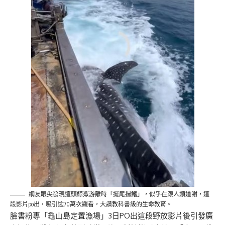
網友眼尖發現這頭鯨鯊游離時「擺尾揚鰭」，似乎在跟人類道謝，這
段影片po出，吸引逾70萬次觀看，大讚教科書級的生命教育。
臉書粉專「龜山島定置漁場」3日PO出這段野放影片後引發廣