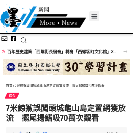
百年歷史建築「西螺街長宿舍」轉身「西螺客町文化館」8/8啟用 首展解密日治至今政治變遷史
首頁
»
7米鯨鯊誤闖頭城龜山島定置網獲放流 擺尾揚鰭吸70萬次觀看
綜合
7米鯨鯊誤闖頭城龜山島定置網獲放
流 擺尾揚鰭吸70萬次觀看