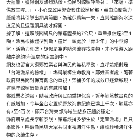
大迴響，獲得網友熱烈點讚。漁民對鯨鯊呼喚著：「來喔，準
備放生喔…」，小心翼翼用繩索套住鯨鯊尾部，藉由漁船動力
緩緩將其引導出網具範圍，為確保萬無一失，直到確認海水深
度足夠且遠離網具後才解開。
據了解，這頭誤闖網具的鯨鯊體長約7公尺，重量推估達3至4
噸。漁民根據體型判斷，這是一頭處於「青少年」的中型鯨
鯊，活動力旺盛，疑似是為追隨海流尋找食物，才不慎游入距
離岸邊約1海浬處的定置網中。
網友也留言大讚鄭姓業者與漁民的無私舉動，直呼這絕對是
「台灣漁業的榜樣」，堪稱最棒生命教育。鄭姓業者說，隨著
政府與民間對保育觀念的重視，禁捕多年的成效已逐漸顯現，
這幾年鯨鯊數量真的有感增加！
鄭姓業者透露，隨著政府與民間重視保育，近年鯨鯊數量真的
有感增加，今年全台定置網野放海龜紀錄已達上千次，鯨鯊亦
有3至4百次，顯示台灣東部海域生態系正趨於穩定。
縣府農業處長李新泰說，鯨鯊誤捕多發生於「定置漁場」且具
季節性，呼籲漁民與大眾共同重視海洋生態，維護珍稀海洋生
物的永續生存。