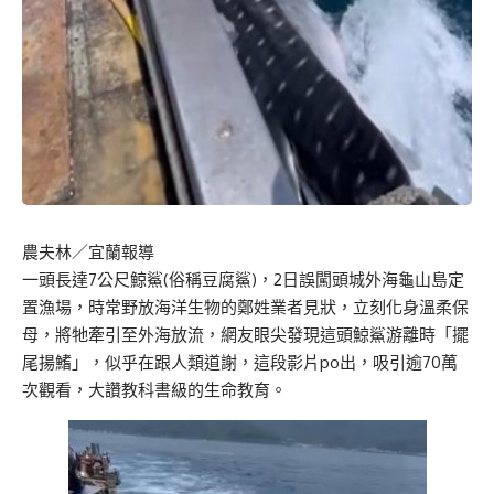
農夫林／宜蘭報導
一頭長達7公尺鯨鯊(俗稱豆腐鯊)，2日誤闖頭城外海龜山島定
置漁場，時常野放海洋生物的鄭姓業者見狀，立刻化身溫柔保
母，將牠牽引至外海放流，網友眼尖發現這頭鯨鯊游離時「擺
尾揚鰭」，似乎在跟人類道謝，這段影片po出，吸引逾70萬
次觀看，大讚教科書級的生命教育。