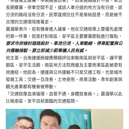
「多設幾支設備、多開幾張罰單」。如果道路設計不良、車流
長期壅塞、停車空間不足，或該人車分道的地方沒有分道、該
分流的路段沒有分流，民眾違規往往不是單純惡意，而是被不
合理的交通環境推著走。
蕭漍華表示，若有機會進入議會，他在交通政策上要優先處理
的第一件事，就是針對南區、安平區主要壅塞節點進行盤點，
要求市府檢討道路設計、車流分流、人車動線、停車配置與公
共運輸接駁，要立即減少罰單讓人民有感。
他主張，台南捷運綠線應積極評估串聯南區與安平區，讓平實
園區、安平生活圈、南區地方法院周邊及主要商業區能被更有
效連結。他認為，捷運與公共運輸不只是交通工程，也是城市
發展工具；交通一旦改善，土地使用、商業活動、青年創業與
觀光產業都有機會被帶動。
「交通就像血液循環，血管不通，身體就會麻。」蕭漍華以此
比喻南區、安平目前面臨的交通瓶頸。