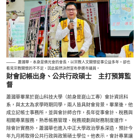
蕭漍華，本身是佛光會的會長，以宗教人文關懷從事公益多年。卻也
看見宗教關懷的不不足，因此毅然決然宣布參選市議員。
財會記帳出身、公共行政碩士 主打預算監
督
蕭漍華畢業於崑山科技大學（前身是崑山工專）會計資訊科
系，與太太為求學時期同學，兩人皆具財會背景。畢業後，他
成立記帳士事務所，並與會計師合作，長年從事會計、稅務與
相關專業服務，熟悉帳務管理、稅務規劃與財務制度運作。
除會計實務外，蕭漍華也進入中正大學政治學系深造，預計今
年九月將取得公共行政與政策碩士學位。他表示，會計專業讓