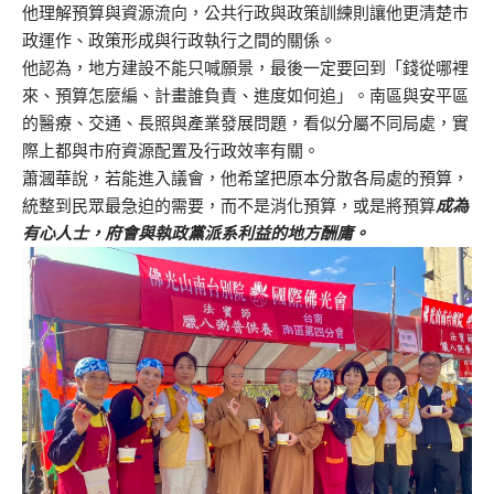
他理解預算與資源流向，公共行政與政策訓練則讓他更清楚市
政運作、政策形成與行政執行之間的關係。
他認為，地方建設不能只喊願景，最後一定要回到「錢從哪裡
來、預算怎麼編、計畫誰負責、進度如何追」。南區與安平區
的醫療、交通、長照與產業發展問題，看似分屬不同局處，實
際上都與市府資源配置及行政效率有關。
蕭漍華說，若能進入議會，他希望把原本分散各局處的預算，
統整到民眾最急迫的需要，而不是消化預算，或是將預算
成為
有心人士，府會與執政黨派系利益的地方酬庸。