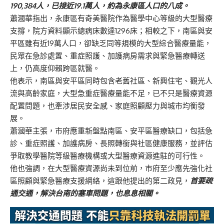
190,384人，已接近19.1萬人，約為永康區人口的八成。
蕭漍華指出，永康區有奇美醫院作為醫學中心等級的大型醫療
支撐，院方資料顯示總病床數達1296床；相較之下，南區與安
平區雖有近19萬人口，卻缺乏同等規模的大型綜合醫療量能，
民眾在急診處置、重症照護、加護病房需求與緊急醫療轉送
上，仍高度仰賴跨區就醫。
他表示，南區與安平區同時包含老舊社區、新興住宅、觀光人
流與高齡家庭，大型急重症醫療量能不足，已不只是醫療資源
配置問題，也牽涉居民安全感、家庭照顧壓力與城市均衡發
展。
蕭漍華主張，市府應重新盤點南區、安平區醫療缺口，包括急
診、重症照護、加護病房、長照轉銜與社區健康服務，並評估
爭取教學醫院等級醫療機構或大型醫療資源進駐的可行性。
他也強調，在大型醫療資源尚未到位前，市府至少應先強化社
區照顧與緊急醫療支援網絡，這跟他提出的第二政見，
首要疏
通交通，解決台南的塞車問題，也息息相關。