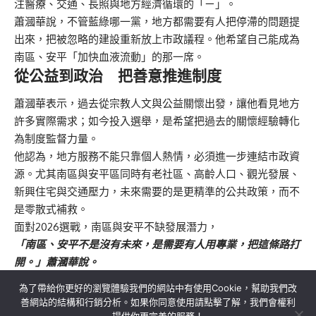
注醫療、交通、長照與地方經濟循環的「ㄧ」。
蕭漍華說，不管藍綠哪一黨，地方都需要有人把停滯的問題提
出來，把被忽略的建設重新放上市政議程。他希望自己能成為
南區、安平「加快血液流動」的那一席。
從公益到政治 把善意推進制度
蕭漍華表示，過去從宗教人文與公益關懷出發，讓他看見地方
許多實際需求；如今投入選舉，是希望把過去的關懷經驗轉化
為制度監督力量。
他認為，地方服務不能只靠個人熱情，必須進一步連結市政資
源。尤其南區與安平區同時有老社區、高齡人口、觀光發展、
新興住宅與交通壓力，未來需要的是更精準的公共政策，而不
是零散式補救。
面對2026選戰，南區與安平不缺發展潛力，
「南區、安平不是沒有未來，是需要有人用專業，把這條路打
開。」蕭漍華說。
為了帶給你更好的瀏覽體驗我們的網站中有使用Cookie，幫助我們改
善網站的結構和行銷分析。如果你同意使用請點擊了解，我們會權利