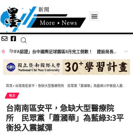
百年歷史建築「西螺街長宿舍」轉身「西螺客町文化館」8/8啟用 首展解密日治至今政治變遷史
首頁
»
台南南區安平，急缺大型醫療院所 民眾黨「蕭漍華」為藍綠3:3平衡投入震撼彈
地方
台南南區安平，急缺大型醫療院
所 民眾黨「蕭漍華」為藍綠3:3平
衡投入震撼彈