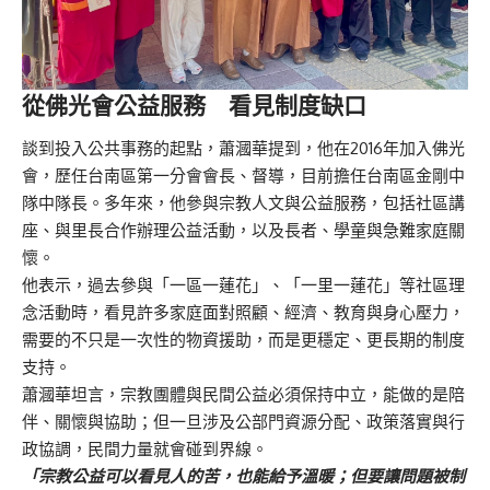
從佛光會公益服務 看見制度缺口
談到投入公共事務的起點，蕭漍華提到，他在2016年加入佛光
會，歷任台南區第一分會會長、督導，目前擔任台南區金剛中
隊中隊長。多年來，他參與宗教人文與公益服務，包括社區講
座、與里長合作辦理公益活動，以及長者、學童與急難家庭關
懷。
他表示，過去參與「一區一蓮花」、「一里一蓮花」等社區理
念活動時，看見許多家庭面對照顧、經濟、教育與身心壓力，
需要的不只是一次性的物資援助，而是更穩定、更長期的制度
支持。
蕭漍華坦言，宗教團體與民間公益必須保持中立，能做的是陪
伴、關懷與協助；但一旦涉及公部門資源分配、政策落實與行
政協調，民間力量就會碰到界線。
「宗教公益可以看見人的苦，也能給予溫暖；但要讓問題被制