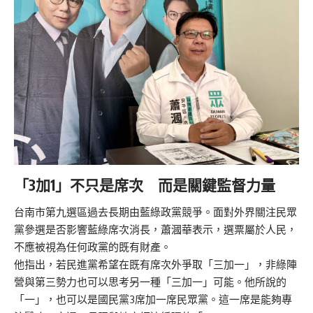
「3加1」不只是席次 而是關鍵監督力量
台南市第九選區過去長期由藍綠政黨競爭。面對外界關注民眾
黨參選是否影響藍綠席次消長，蕭漍華表示，選票屬於人民，
不應被視為任何政黨的既有財產。
他指出，若民進黨希望在既有席次外爭取「三加一」，非綠陣
營與第三勢力也可以思考另一種「三加一」可能。他所說的
「一」，也可以是國民黨3席加一席民眾黨。這一席是能夠專