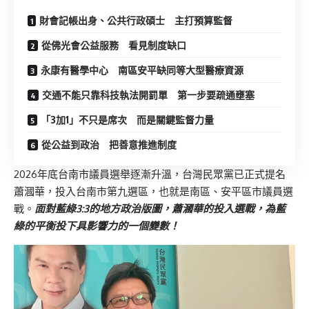
財會記帳出身、公共行政碩士 主打預算監督
從佛光會公益服務 看見制度缺口
永康有醫學中心 南區安平缺同等大型醫療資源
交通不能只靠科技執法開罰單 第一步要疏通壅塞
「3加1」不只是席次 而是關鍵監督力量
從公益到政治 把善意推進制度
2026年底台南市議員選舉逐漸升溫，台灣民眾黨已正式提名
蕭漍華，投入台南市第九選區，也就是南區、安平區市議員選
戰。
面對藍綠3:3的地方政治版圖，蕭漍華的投入選戰，為藍
綠的平衡投下具影響力的一個變數！