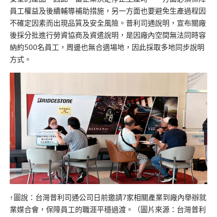
員工權益及後續輔導補助措施，另一方面也要避免生產過程因
不確定因素而出現品質及安全風險。普利司通說明，宣布關廠
後採分批進行勞資協商及資遣說明，是因廠內空間無法同時容
納約500名員工，周邊也無合適場地，因此採取多地同步說明
方式。
↑圖說：台灣普利司通公司日前邀請7家相關產業到廠內舉辦就
業媒合會，保障員工的職涯平穩過渡。（圖片來源：台灣普利