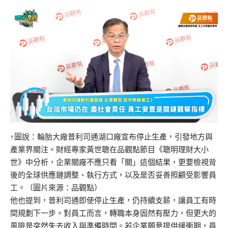
↑圖說：輪胎大廠普利司通湖口廠宣布停止生產，引發地方與
產業界關注。財經專家黃世聰在品觀點節目《聰明理財大小
世》中分析，企業關廠不應只看「關」這個結果，更要檢視背
後的全球供應鏈調整、執行方式，以及是否妥善照顧受影響員
工。（圖片來源：品觀點）
他也提到，普利司通即使停止生產，仍持續支薪，讓員工有時
間規劃下一步。對員工而言，轉職本身固然有壓力，但更大的
風險是突然失去收入與準備時間。若企業願意提供緩衝期，員