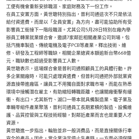
工便有機會重新安排職涯、家庭財務及下一份工作。
在員工安置方面，黃世聰特別指出，普利司通這次不只是依法
給付資遣費，而是以「全員安置」為方向，盡可能協助所有受
影響員工銜接下一階段職涯。尤其公司5月28日特別在廠內舉
辦員工轉業就業媒合會，邀請7家鄰近相關產業公司到場，包
括汽機車製造、傳統電機及電子PCB等產業，釋出技術、維
修、研發及工程師等職缺，相關企業總資本額逾新台幣668億
元，職缺數也超過受影響員工人數。
黃世聰表示，這場媒合會是普利司通照顧員工的具體行動。許
多企業關廠時，可能只處理資遣費，但普利司通把外部就業資
源直接帶進廠區，讓員工不用獨自面對求職市場，而能在熟悉
環境中接觸潛在雇主，有助縮短轉職距離，也讓關廠衝擊有緩
衝、有出口。尤其新竹、湖口一帶本就具備製造業、電子業及
車輛零組件產業聚落，普利司通員工長期累積的製造、設備維
護、品質控管與工程技術經驗，對鄰近產業而言也是重要人才
資源。
黃世聰進一步指出，輪胎並非一般消費品，而是直接關係行車
安全的產品。因此，當企業決定停止生產時，一方面必須保障