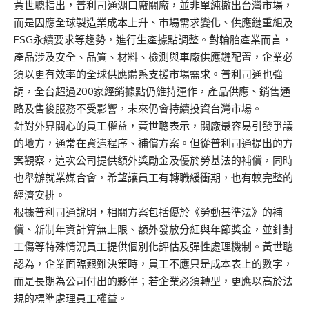
黃世聰指出，普利司通湖口廠關廠，並非單純撤出台灣市場，
而是因應全球製造業成本上升、市場需求變化、供應鏈重組及
ESG永續要求等趨勢，進行生產據點調整。對輪胎產業而言，
產品涉及安全、品質、材料、檢測與車廠供應鏈配置，企業必
須以更有效率的全球供應體系支援市場需求。普利司通也強
調，全台超過200家經銷據點仍維持運作，產品供應、銷售通
路及售後服務不受影響，未來仍會持續投資台灣市場。
針對外界關心的員工權益，黃世聰表示，關廠最容易引發爭議
的地方，通常在資遣程序、補償方案。但從普利司通提出的方
案觀察，這次公司提供額外獎勵金及優於勞基法的補償，同時
也舉辦就業媒合會，希望讓員工有轉職緩衝期，也有較完整的
經濟安排。
根據普利司通說明，相關方案包括優於《勞動基準法》的補
償、新制年資計算無上限、額外發放分紅與年節獎金，並針對
工傷等特殊情況員工提供個別化評估及彈性處理機制。黃世聰
認為，企業面臨艱難決策時，員工不應只是成本表上的數字，
而是長期為公司付出的夥伴；若企業必須轉型，更應以高於法
規的標準處理員工權益。