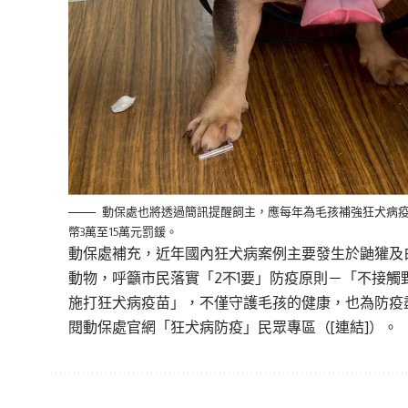
動保處也將透過簡訊提醒飼主，應每年為毛孩補強狂犬病
幣3萬至15萬元罰鍰。
動保處補充，近年國內狂犬病案例主要發生於鼬獾及
動物，呼籲市民落實「2不1要」防疫原則－「不接
施打狂犬病疫苗」，不僅守護毛孩的健康，也為防疫
閱動保處官網「狂犬病防疫」民眾專區（
[連結]
）。