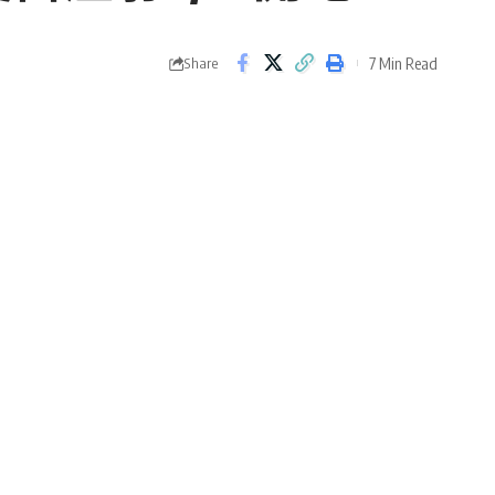
7 Min Read
Share