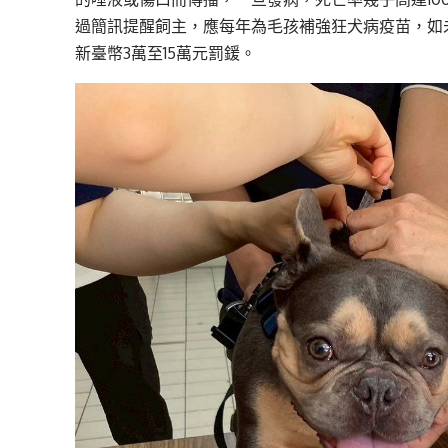
過簡訊提醒飼主，應每年為毛孩補強狂犬病疫苗，如
新臺幣3萬至15萬元罰鍰。