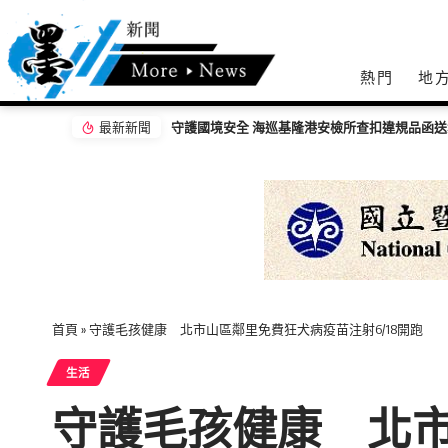
熱門
地
最新新聞
處
首頁
»
守護毛孩健康 北市山區鄰里免費狂犬病疫苗注射6/18開跑
生活
守護毛孩健康 北市