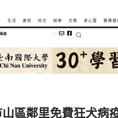
方
生活
產經
綜合
娛樂
文教
身心𩆜
醫藥健
山區鄰里免費狂犬病疫苗