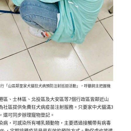
止，執行「山區鄰里家犬貓狂犬病預防注射巡迴活動」，呼籲飼主把握機
港區、士林區、北投區及大安區等7個行政區皆鄰近山
為社區提供免費狂犬病疫苗注射服務。只要家中犬貓滿3
，還可同步辦理寵物登記。
染病，可感染所有哺乳類動物，主要透過接觸帶有病毒
0%，定期接種疫苗是最有效的預防方式。動保處也將透