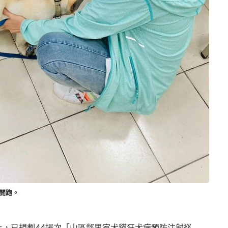
開跑。
4日止，已規劃44場次「山區鄰里家犬貓狂犬病預防注射巡