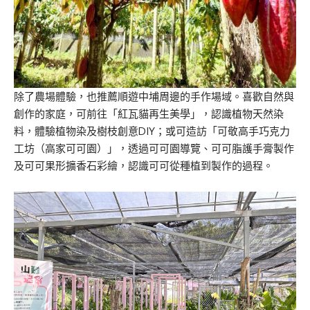
除了農場體驗，也推薦順遊中埔周邊的手作場域。喜歡自然與
創作的家庭，可前往「紅瓦貓再生美學」，認識植物天然染
料，體驗植物染及樹枝創意DIY；或可造訪「可敬高手巧克力
工坊（高家可可園）」，透過可可園導覽、可可脂護手膏製作
及可可果形擴香石彩繪，認識可可從種植到製作的過程。