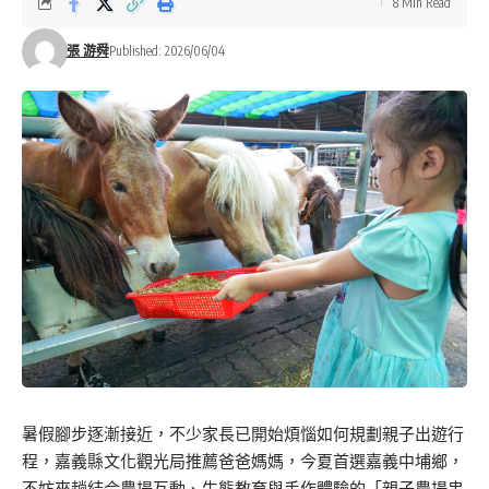
8 Min Read
張 游舜
Published: 2026/06/04
暑假腳步逐漸接近，不少家長已開始煩惱如何規劃親子出遊行
程，嘉義縣文化觀光局推薦爸爸媽媽，今夏首選嘉義中埔鄉，
不妨來趟結合農場互動、生態教育與手作體驗的「親子農場串