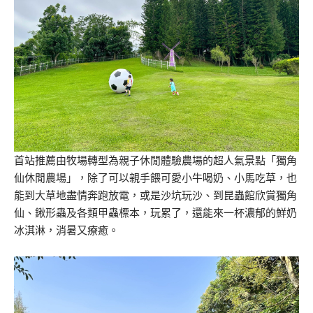
首站推薦由牧場轉型為親子休閒體驗農場的超人氣景點「獨角
仙休閒農場」，除了可以親手餵可愛小牛喝奶、小馬吃草，也
能到大草地盡情奔跑放電，或是沙坑玩沙、到昆蟲館欣賞獨角
仙、鍬形蟲及各類甲蟲標本，玩累了，還能來一杯濃郁的鮮奶
冰淇淋，消暑又療癒。