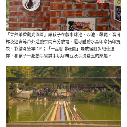
「果然茶香觀光園區」讓孩子在戲水球池、沙池、鞦韆、溜滑
梯及迷宮等戶外遊戲空間充分放電，還可體驗水晶印章拓印提
袋、彩繪斗笠等DIY；「一品咖啡莊園」是放慢腳步絕佳選
擇，和孩子一起動手嘗試手烘咖啡豆及手洗愛玉的樂趣。