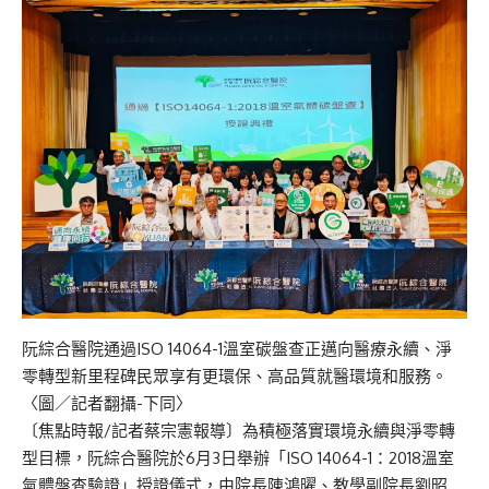
阮綜合醫院通過ISO 14064-1溫室碳盤查正邁向醫療永續、淨
零轉型新里程碑民眾享有更環保、高品質就醫環境和服務。
〈圖／記者翻攝-下同〉
〔焦點時報/記者蔡宗憲報導〕為積極落實環境永續與淨零轉
型目標，阮綜合醫院於6月3日舉辦「ISO 14064-1：2018溫室
氣體盤查驗證」授證儀式，由院長陳鴻曜、教學副院長劉昭