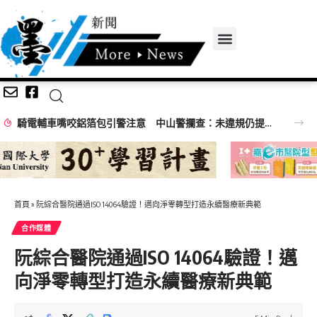
騎電輔車嘴咬鋁箔包引警注意 中山警攔查：未違規仍提醒專心騎乘
首頁
»
阮綜合醫院通過ISO 14064驗證！邁向淨零轉型打造永續醫療新典範
合作媒體
阮綜合醫院通過ISO 14064驗證！邁
向淨零轉型打造永續醫療新典範