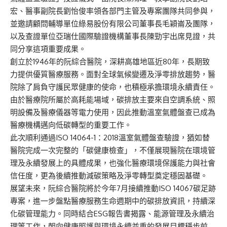
宏、醫事副院長劉怡俊率領各部門主管及專案團隊共同參與，
並邀請顧問輔導單位綠易股份有限公司董事長毛穎崙及團隊，
以及查證單位亞瑞仕國際驗證機構董事長陳勁宇出席見證，共
同分享這項重要成果。
創立於1946年的阮綜合醫院，深耕高雄地區近80年，長期致
力提供優質醫療服務。面對全球氣候變遷及淨零排放趨勢，醫
院除了肩負守護民眾健康的使命，也積極承擔環境永續責任。
由於醫療院所屬於高耗能場域，碳排放主要來自空調系統、照
明設備及醫療儀器等電力使用，因此推動溫室氣體盤查已成為
醫療機構邁向低碳轉型的重要工作。
此次順利通過ISO 14064-1：2018溫室氣體盤查驗證，猶如替
醫院完成一次完整的「碳健康檢查」，不僅展現醫院在環境管
理及永續發展上的具體成果，也強化醫療環境保護能力與社會
信任度，更為後續推動減碳策略及淨零轉型奠定穩固基礎。
展望未來，阮綜合醫院將於今年7月接續推動ISO 14067碳足跡
專案，進一步盤點醫療服務生命週期中的碳排放資訊，持續深
化碳管理能力。同時結合ESG報告書揭露、能源管理及永續治
理等工作，朝向健康照護與環境永續並重的發展目標穩步前