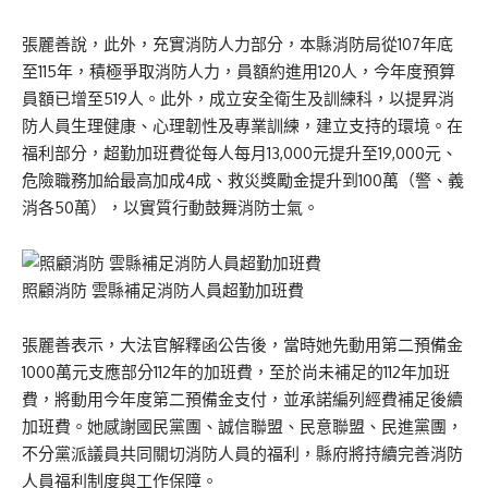
張麗善說，此外，充實消防人力部分，本縣消防局從107年底
至115年，積極爭取消防人力，員額約進用120人，今年度預算
員額已增至519人。此外，成立安全衛生及訓練科，以提昇消
防人員生理健康、心理韌性及專業訓練，建立支持的環境。在
福利部分，超勤加班費從每人每月13,000元提升至19,000元、
危險職務加給最高加成4成、救災獎勵金提升到100萬（警、義
消各50萬），以實質行動鼓舞消防士氣。
照顧消防 雲縣補足消防人員超勤加班費
張麗善表示，大法官解釋函公告後，當時她先動用第二預備金
1000萬元支應部分112年的加班費，至於尚未補足的112年加班
費，將動用今年度第二預備金支付，並承諾編列經費補足後續
加班費。她感謝國民黨團、誠信聯盟、民意聯盟、民進黨團，
不分黨派議員共同關切消防人員的福利，縣府將持續完善消防
人員福利制度與工作保障。