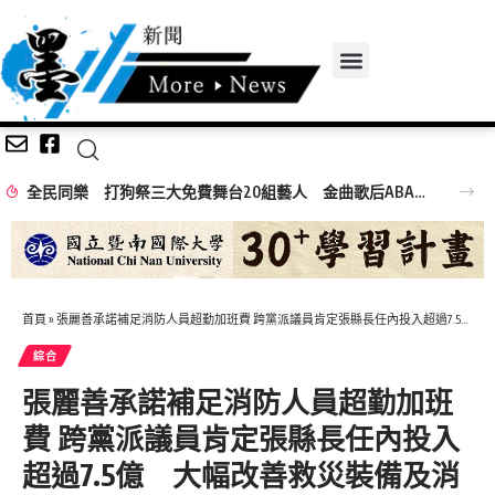
全民同樂 打狗祭三大免費舞台20組藝人 金曲歌后ABAO阿爆、布拉瑞揚舞團熱力引爆
首頁
»
張麗善承諾補足消防人員超勤加班費 跨黨派議員肯定張縣長任內投入超過7.5億 大幅改善救災裝備及消防員福利
綜合
張麗善承諾補足消防人員超勤加班
費 跨黨派議員肯定張縣長任內投入
超過7.5億 大幅改善救災裝備及消