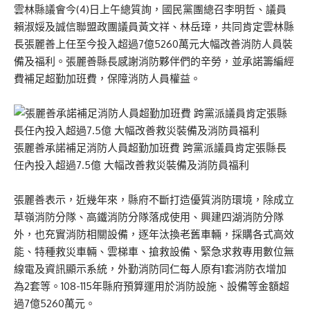
雲林縣議會今(4)日上午總質詢，國民黨團總召李明哲、議員
賴淑娞及誠信聯盟政團議員黃文祥、林岳璋，共同肯定雲林縣
長張麗善上任至今投入超過7億5260萬元大幅改善消防人員裝
備及福利。張麗善縣長感謝消防夥伴們的辛勞，並承諾籌編經
費補足超勤加班費，保障消防人員權益。
張麗善承諾補足消防人員超勤加班費 跨黨派議員肯定張縣長
任內投入超過7.5億 大幅改善救災裝備及消防員福利
張麗善表示，近幾年來，縣府不斷打造優質消防環境，除成立
草嶺消防分隊、高鐵消防分隊落成使用、興建四湖消防分隊
外，也充實消防相關設備，逐年汰換老舊車輛，採購各式高效
能、特種救災車輛、雲梯車、搶救設備、緊急求救專用數位無
線電及資訊顯示系統，外勤消防同仁每人原有1套消防衣增加
為2套等。108-115年縣府預算運用於消防設施、設備等金額超
過7億5260萬元。