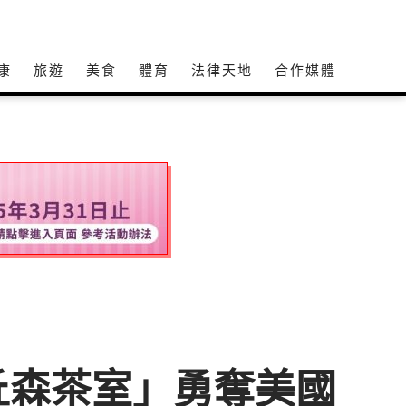
康
旅遊
美食
體育
法律天地
合作媒體
丘森茶室」勇奪美國