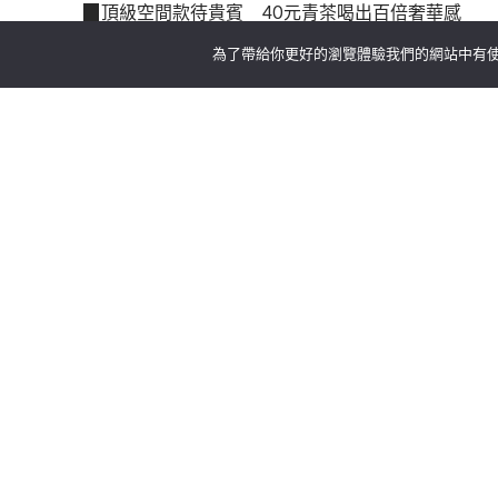
▉頂級空間款待貴賓 40元青茶喝出百倍奢華感
走進丘森茶室竹北高鐵旗艦店，映入眼簾的是充滿當
為了帶給你更好的瀏覽體驗我們的網站中有使
友，提供了一個午後坐下來放鬆、歇息的避風港，其
「有了世界級金獎認證的空間加持，手中這杯 40 
驚呼。丘森茶室巧妙將現代美學融入零售店面，堅持
件日常小事，也能充滿優雅的儀式感。
▉歡慶奪金挺創業！ 限量優惠價圓夢方案再送機車
這次竹北高鐵店獲得 2026 美國 Good Desig
邁向 2.0 升級之路的重要里程碑。
為了與全台喜愛茶飲、有志創業的朋友分享這份國際
推出「限量奪金創業優惠」。
現在加入丘森茶室指定門市，小資創業限量優惠價，
了解決新老闆的後顧之憂，總部加碼再贈送全新外送
想的人穩健成長。
下回經過竹北高鐵，不妨走進這座獲得國際金獎認證
自己都感到驕傲的質感店面，這或許就是轉身當老闆
▉「丘森茶室」竹北高鐵旗艦店獲獎資訊