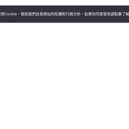
代美感的絕美品茶空間。這裡為匆忙的上班族與三五好
用Cookie，幫助我們改善網站的結構和行銷分析。如果你同意使用請點擊了
設計巧思獲得了國際評審的高度讚賞。
元的青茶，彷彿瞬間升級了幾百倍！」慕名而來的消費者
用最高禮遇的環境款待每位前來的貴賓，讓喝手搖飲這
n 金獎殊榮，不僅是對品牌空間美學的強烈肯定，更是丘森茶室
榮耀，丘森茶室決定將這份喜悅轉化為實質行動，感恩
費用不僅包含全套硬體設備，更直接包辦質感裝潢。為
機車乙台！丘森茶室希望成為最堅實的後盾，陪伴有夢
的空間，給自己一杯茶的時間。若您也曾夢想開一家連
的最佳起點。