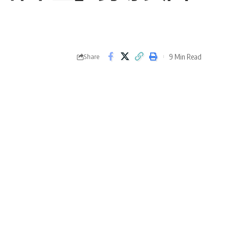
9 Min Read
Share