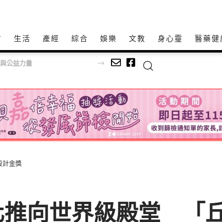
方
生活
產經
綜合
娛樂
文教
身心𩆜
醫藥健
貿與公益力量
設計金獎
化推向世界級殿堂 「