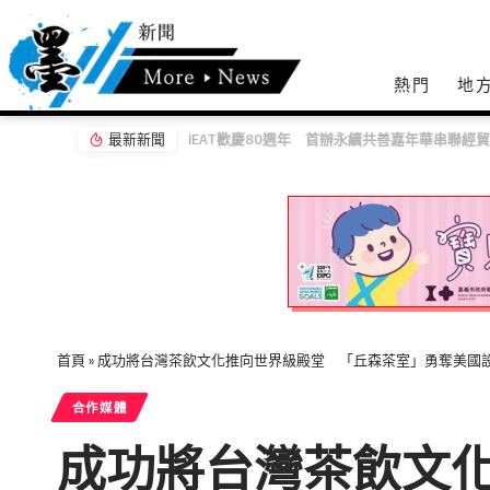
熱門
地
最新新聞
IEAT歡慶80週年 首辦永續共善嘉年華串聯經
首頁
»
成功將台灣茶飲文化推向世界級殿堂 「丘森茶室」勇奪美國
合作媒體
成功將台灣茶飲文