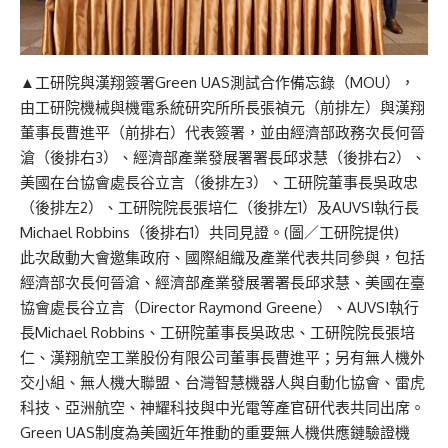
▲工研院與漢翔簽署Green UAS測試合作備忘錄（MOU），
由工研院機械與機電系統研究所所長張禎元（前排左）與漢翔
董事長曹進平（前排右）代表簽署，並由經濟部政務次長何晉
滄（後排右3）、經濟部產業發展署署長邱求慧（後排右2）、
美國在台協會處長谷立言（後排左3）、工研院董事長吳政忠
（後排左2）、工研院院長張培仁（後排左1）及AUVSI執行長
Michael Robbins（後排右1）共同見證。(圖／工研院提供)
此次啟動大會邀集政府、國際組織及產業代表共同參與，包括
經濟部次長何晉滄、經濟部產業發展署署長邱求慧、美國在臺
協會處長谷立言（Director Raymond Greene）、AUVSI執行
長Michael Robbins、工研院董事長吳政忠、工研院院長張培
仁、漢翔航空工業股份有限公司董事長曹進平；另有無人機外
交小組、無人機大聯盟、台灣智慧機器人與自動化協會、雷虎
科技、亞洲航空、神耀科技與中光電等產官研代表共同出席。
Green UAS制度為美國近年推動的重要無人機供應鏈驗證機