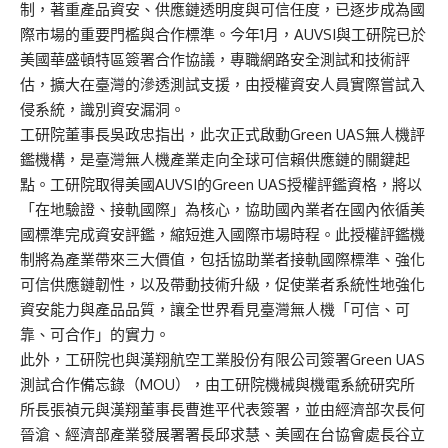
制，著重產品資安、供應鏈透明度與可信任度，已逐步成為國
際市場的重要門檻與合作標準。今年1月，AUVSI與工研院已於
美國華盛頓特區簽署合作協議，專職網路安全測試和技術評
估，擴大在臺灣的滲透測試支援，由授權資安人員實際嘗試入
侵系統，識別資安漏洞。
工研院董事長吳政忠指出，此次正式啟動Green UAS無人機評
鑑機構，是臺灣無人機產業走向全球可信賴供應鏈的關鍵起
點。工研院取得美國AUVSI的Green UAS授權評鑑資格，將以
「在地驗證、接軌國際」為核心，協助國內業者在國內依循美
國標準完成資安評鑑，縮短進入國際市場時程。此授權評鑑機
制將為產業帶來三大價值，包括協助業者接軌國際標準、強化
可信供應鏈韌性，以及帶動技術升級，促使業者系統性地強化
資安能力與產品品質，讓全世界看見臺灣無人機「可信、可
靠、可合作」的實力。
此外，工研院也與漢翔航空工業股份有限公司簽署Green UAS
測試合作備忘錄（MOU），由工研院機械與機電系統研究所
所長張禎元與漢翔董事長曹進平代表簽署，並由經濟部次長何
晉滄、經濟部產業發展署署長邱求慧、美國在台協會處長谷立