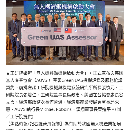
▲工研院舉辦「無人機評鑑機構啟動大會」，正式宣布與美國
無人產業協會（AUVSI）簽署Green UAS授權評鑑及服務協議
契約。前排左起工研院機械與機電系統研究所所長張禎元、工
研院院長張培仁、工研院董事長吳政忠、美國在台協會處長谷
立言、經濟部政務次長何晉滄、經濟部產業發展署署長邱求
慧、AUVSI執行長Michael Robbins、漢翔董事長曹進平。(圖
／工研院提供)
【焦點時報/記者羅蔚舟報導】為有助於我國無人機產業拓展