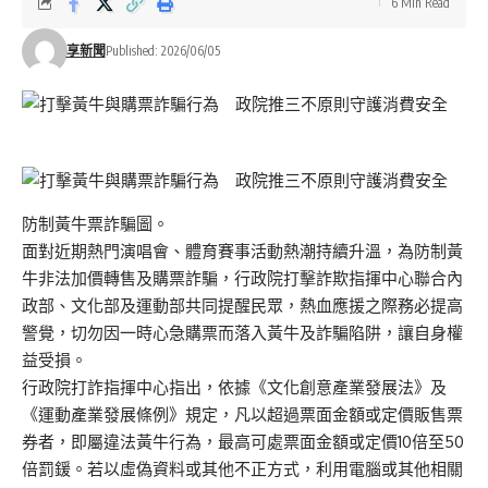
6 Min Read
享新聞
Published: 2026/06/05
防制黃牛票詐騙圖。
面對近期熱門演唱會、體育賽事活動熱潮持續升溫，為防制黃
牛非法加價轉售及購票詐騙，行政院打擊詐欺指揮中心聯合內
政部、文化部及運動部共同提醒民眾，熱血應援之際務必提高
警覺，切勿因一時心急購票而落入黃牛及詐騙陷阱，讓自身權
益受損。
行政院打詐指揮中心指出，依據《文化創意產業發展法》及
《運動產業發展條例》規定，凡以超過票面金額或定價販售票
券者，即屬違法黃牛行為，最高可處票面金額或定價10倍至50
倍罰鍰。若以虛偽資料或其他不正方式，利用電腦或其他相關