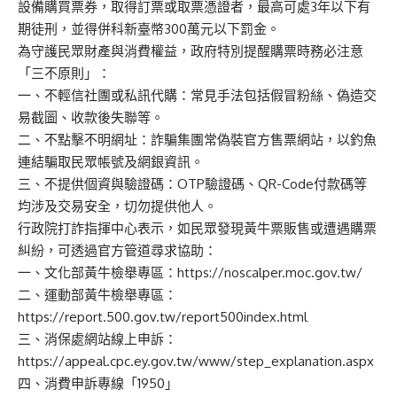
設備購買票券，取得訂票或取票憑證者，最高可處3年以下有
期徒刑，並得併科新臺幣300萬元以下罰金。
為守護民眾財產與消費權益，政府特別提醒購票時務必注意
「三不原則」：
一、不輕信社團或私訊代購：常見手法包括假冒粉絲、偽造交
易截圖、收款後失聯等。
二、不點擊不明網址：詐騙集團常偽裝官方售票網站，以釣魚
連結騙取民眾帳號及網銀資訊。
三、不提供個資與驗證碼：OTP驗證碼、QR-Code付款碼等
均涉及交易安全，切勿提供他人。
行政院打詐指揮中心表示，如民眾發現黃牛票販售或遭遇購票
糾紛，可透過官方管道尋求協助：
一、文化部黃牛檢舉專區：https://noscalper.moc.gov.tw/
二、運動部黃牛檢舉專區：
https://report.500.gov.tw/report500index.html
三、消保處網站線上申訴：
https://appeal.cpc.ey.gov.tw/www/step_explanation.aspx
四、消費申訴專線「1950」