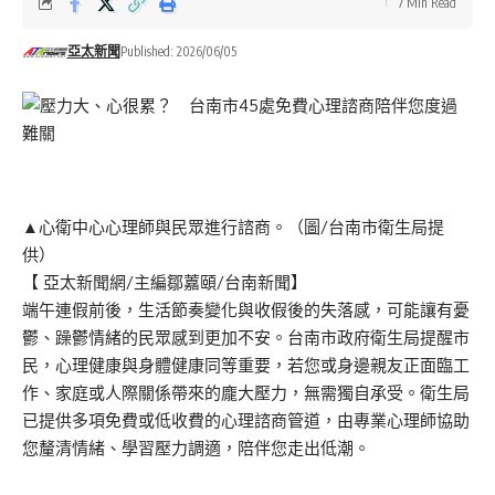
7 Min Read
亞太新聞
Published: 2026/06/05
▲心衛中心心理師與民眾進行諮商。（圖/台南市衛生局提
供）
【 亞太新聞網/主編鄒䕒頤/台南新聞】
端午連假前後，生活節奏變化與收假後的失落感，可能讓有憂
鬱、躁鬱情緒的民眾感到更加不安。台南市政府衛生局提醒市
民，心理健康與身體健康同等重要，若您或身邊親友正面臨工
作、家庭或人際關係帶來的龐大壓力，無需獨自承受。衛生局
已提供多項免費或低收費的心理諮商管道，由專業心理師協助
您釐清情緒、學習壓力調適，陪伴您走出低潮。