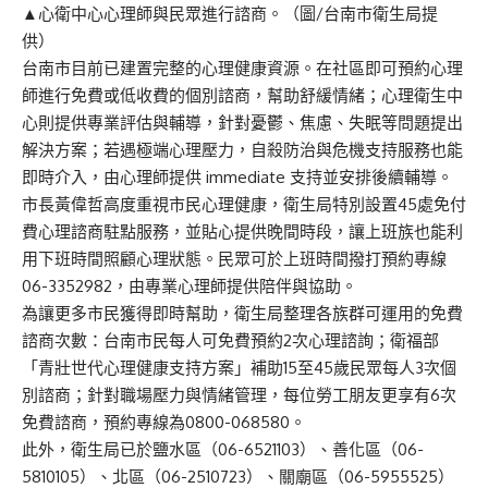
▲心衛中心心理師與民眾進行諮商。（圖/台南市衛生局提
供）
台南市目前已建置完整的心理健康資源。在社區即可預約心理
師進行免費或低收費的個別諮商，幫助舒緩情緒；心理衛生中
心則提供專業評估與輔導，針對憂鬱、焦慮、失眠等問題提出
解決方案；若遇極端心理壓力，自殺防治與危機支持服務也能
即時介入，由心理師提供 immediate 支持並安排後續輔導。
市長黃偉哲高度重視市民心理健康，衛生局特別設置45處免付
費心理諮商駐點服務，並貼心提供晚間時段，讓上班族也能利
用下班時間照顧心理狀態。民眾可於上班時間撥打預約專線
06-3352982，由專業心理師提供陪伴與協助。
為讓更多市民獲得即時幫助，衛生局整理各族群可運用的免費
諮商次數：台南市民每人可免費預約2次心理諮詢；衛福部
「青壯世代心理健康支持方案」補助15至45歲民眾每人3次個
別諮商；針對職場壓力與情緒管理，每位勞工朋友更享有6次
免費諮商，預約專線為0800-068580。
此外，衛生局已於鹽水區（06-6521103）、善化區（06-
5810105）、北區（06-2510723）、關廟區（06-5955525）