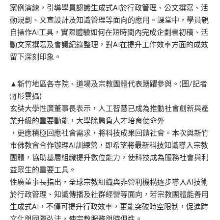
案例演練，引導學員認識生成式AI於行政管理、公文撰寫、活
動規劃、文宣設計及知識管理等面向的應用。課堂中，學員親
自操作AI工具，實際體驗如何在短時間內完成企劃書初稿、活
動文案撰寫及會議紀錄整理，對AI在提升工作效率方面的成效
留下深刻印象。
▲新竹地區各寺院、道場及宗教團體代表踴躍參與。(圖/記者
蔣彤雲攝)
玄奘大學性廣董事長表示，人工智慧已成為推動社會創新與產
業升級的重要動能，大學除肩負人才培育使命外
，更應積極回應社會需求，將科技成果回饋社會。本次與新竹
市佛教會合作辦理AI訓練營，即希望將最新科技知識導入宗教
團體，協助基層組織提升數位能力，使科技成為服務社會與利
益眾生的重要工具。
性廣董事長指出，全球宗教組織與非營利機構逐步導入AI技術
於行政管理、知識傳播及社群經營等面向，若宗教團體能善用
生成式AI，不僅可提升行政效率，更能突破時空限制，促進跨
文化與國際弘法，使宗教服務與時俱進。