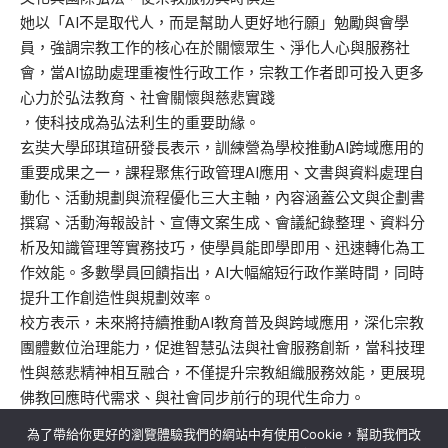
她以「AI不是取代人，而是幫助人更好地行願」勉勵與會學
員，強調宗教工作的核心在於關懷眾生、淨化人心與服務社
會，當AI協助處理重複性行政工作，宗教工作者即可投入更多
心力於弘法教育、社會關懷與慈悲實踐
，使科技成為弘法利生的重要助緣。
玄奘大學邱琪瑄研發長表示，訓練營為學校推動AI跨域應用的
重要成果之一，課程聚焦行政管理AI應用、文書與資料處理自
動化、活動規劃與流程優化三大主軸，內容涵蓋公文與企劃書
撰寫、活動海報設計、宣傳文案生成、會議紀錄整理、資料分
析及知識管理等實務技巧，使學員能即學即用、迅速轉化為工
作效能。多數學員回饋指出，AI大幅縮短行政作業時間，同時
提升工作創造性與規劃效率。
校方表示，未來將持續推動AI教育普及與跨域應用，深化宗教
團體數位治理能力，促進智慧弘法與社會服務創新，當科技理
性與慈悲精神相互融合，不僅提升宗教組織服務效能，更展現
佛教回應時代需求、與社會同步前行的現代生命力。
為了帶給你更好的瀏覽體驗我們的網站中有使用Cookie，幫助我們改