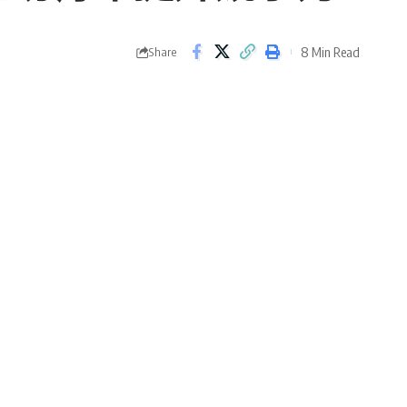
8 Min Read
Share