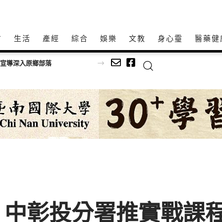
方
生活
產經
綜合
娛樂
文教
身心𩆜
醫藥健
語宣導深入原鄉部落
 中彰投分署推實戰課