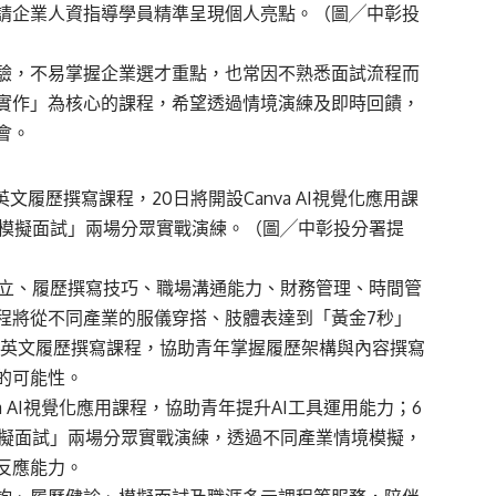
請企業人資指導學員精準呈現個人亮點。（圖╱中彰投
驗，不易掌握企業選才重點，也常因不熟悉面試流程而
實作」為核心的課程，希望透過情境演練及即時回饋，
會。
文履歷撰寫課程，20日將開設Canva AI視覺化應用課
域模擬面試」兩場分眾實戰演練。（圖╱中彰投分署提
建立、履歷撰寫技巧、職場溝通能力、財務管理、時間管
程將從不同產業的服儀穿搭、肢體表達到「黃金7秒」
及英文履歷撰寫課程，協助青年掌握履歷架構與內容撰寫
的可能性。
a AI視覺化應用課程，協助青年提升AI工具運用能力；6
模擬面試」兩場分眾實戰演練，透過不同產業情境模擬，
反應能力。