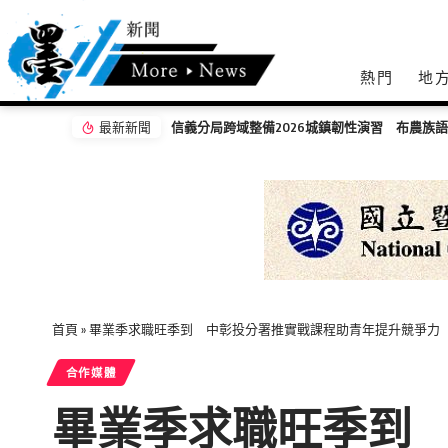
熱門
地
最新新聞
信義分局跨域整備2026城鎮韌性演習 布農族
首頁
»
畢業季求職旺季到 中彰投分署推實戰課程助青年提升競爭力
合作媒體
畢業季求職旺季到