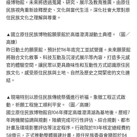
級博物館，未來將透過蒐藏、研究、展示及教育推廣，由原住
民族視角重新詮釋歷史、文化與當代生活，深化社會大眾對原
住民族文化之理解與尊重。
▲國立原住民族博物館願景館於高雄澄清湖動土典禮。（圖／
高婕）
昨日動土的願景館，預計於116年底完工並試營運。未來願景館
將融合文化敘事、科技互動及沉浸式展示等內容，打造多元感
官的體驗空間，讓民眾以更具趣味性和互動性方式認識原住民
族文化，感受原住民族與土地、自然及歷史之間緊密的文化連
結。
▲現場特別以原住民族傳統祭儀進行祈福，象徵工程正式啟
動，祈願工程施工順利平安。（圖／高婕）
國立原住民族博物館自106年擇定高雄澄清湖為基地後，歷經7
年跨機關協調與規劃，陸續完成可行性評估、綜合規劃、都市
計畫及環境影響評估等法定程序。行政院於113年核定總經費約
58億元，正式推動整體興建計畫，原住民族委員會隨即於114