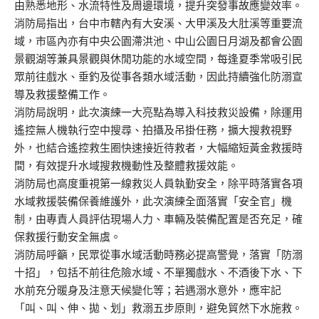
由熟悉地形、水流特性及周邊環境，提升突發事故應變效率。
消防局指出，台中市轄內有大安溪、大甲溪及大肚溪等重要流
域，市區內亦有中央公園滯洪池、中山公園日月湖及都會公園
景觀湖等兼具景觀與休閒功能的水域空間，每逢夏季常吸引民
眾前往戲水、垂釣及從事各類水域活動，因此持續強化防溺宣
導及救援整備工作。
消防局說明，此次演練一大亮點為導入科技救災設備，除運用
遙控無人機執行空中搜尋、拍攝及吊掛任務，擴大搜救視野
外，也結合遙控救生圈快速接近待救者，大幅縮短黃金救援時
間，有效提升水域搜救機動性及整體救援效能。
消防局也高度重視第一線救災人員執勤安全，除平時落實各項
水域救援裝備保養維護外，此次演練全面落實「安全官」機
制，由專責人員評估現場人力、車輛及裝備配置是否充足，確
保救援行動安全無虞。
消防局呼籲，民眾從事水域活動時務必提高警覺，落實「防溺
十招」，包括不前往危險水域、不單獨戲水、不酒後下水、下
水前充分暖身及注意天候變化等；若遇溺水意外，應牢記
「叫、叫、伸、拋、划」救溺五步原則，避免貿然下水施救。