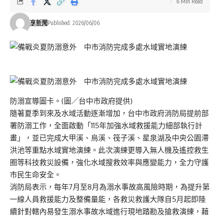
6 Min Read
享新聞
Published: 2026/06/06
防溺宣導圖卡。(圖／台中市政府提供)
隨著夏季到來及水域活動逐漸增加，台中市政府消防局提前部
署防溺工作，全面啟動「115年加強水域救援能力細部執行計
畫」，並已完成大甲溪、烏溪、筏子溪、星泉湖及中央公園滯
洪池等重點水域實地演練。此次演練更導入無人機及遙控救生
圈等科技救災設備，強化水域搜救效率與應變能力，全力守護
市民生命安全。
消防局表示，每年7月至8月為溺水事故高風險時期，為提升第
一線人員救援能力及整備量能，各救災救護大隊自5月起即陸
續針對轄內易發生溺水事故水域進行現地踏勘及搶救演練，藉