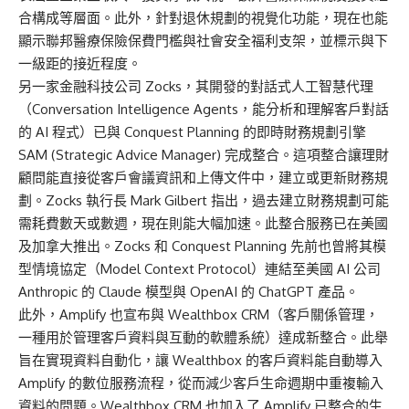
合構成等層面。此外，針對退休規劃的視覺化功能，現在也能
顯示聯邦醫療保險保費門檻與社會安全福利支架，並標示與下
一級距的接近程度。
另一家金融科技公司 Zocks，其開發的對話式人工智慧代理
（Conversation Intelligence Agents，能分析和理解客戶對話
的 AI 程式）已與 Conquest Planning 的即時財務規劃引擎
SAM (Strategic Advice Manager) 完成整合。這項整合讓理財
顧問能直接從客戶會議資訊和上傳文件中，建立或更新財務規
劃。Zocks 執行長 Mark Gilbert 指出，過去建立財務規劃可能
需耗費數天或數週，現在則能大幅加速。此整合服務已在美國
及加拿大推出。Zocks 和 Conquest Planning 先前也曾將其模
型情境協定（Model Context Protocol）連結至美國 AI 公司
Anthropic 的 Claude 模型與 OpenAI 的 ChatGPT 產品。
此外，Amplify 也宣布與 Wealthbox CRM（客戶關係管理，
一種用於管理客戶資料與互動的軟體系統）達成新整合。此舉
旨在實現資料自動化，讓 Wealthbox 的客戶資料能自動導入
Amplify 的數位服務流程，從而減少客戶生命週期中重複輸入
資料的問題。Wealthbox CRM 也加入了 Amplify 已整合的生