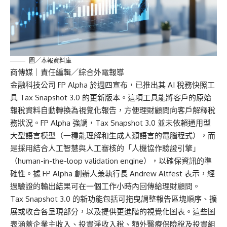
圖／本報資料庫
商傳媒
｜責任編輯／綜合外電報導
金融科技公司 FP Alpha 於週四宣布，已推出其 AI 稅務快照工
具 Tax Snapshot 3.0 的更新版本。這項工具能將客戶的原始
報稅資料自動轉換為視覺化報告，方便理財顧問向客戶解釋稅
務狀況。FP Alpha 強調，Tax Snapshot 3.0 並未依賴通用型
大型語言模型（一種能理解和生成人類語言的電腦程式），而
是採用結合人工智慧與人工審核的「人機協作驗證引擎」
（human-in-the-loop validation engine），以確保資訊的準
確性。據 FP Alpha 創辦人兼執行長 Andrew Altfest 表示，經
過驗證的輸出結果可在一個工作小時內回傳給理財顧問。
Tax Snapshot 3.0 的新功能包括可拖曳調整報告區塊順序、擴
展或收合各呈現部分，以及提供更進階的視覺化圖表。這些圖
表涵蓋企業主收入、投資淨收入稅、額外醫療保險稅及投資組