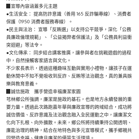
▉宣導內容涵蓋多元主題
●生活安全： 提高防詐意識（善用 165 反詐騙專線）、消費者
保護（1950 消費者服務專線）。
●民主與法治： 宣導「反賄選」以支持公平競爭，深化「公務
員廉政倫理規範」、「公益揭弊者保護法」及「公務員利益衝
突迴避」等法令。
●文化傳承： 同步結合講客推廣，讓參與者在挑戰遊戲的過程
中，自然接觸客家語言與文化。
不少家長表示，透過這種趣味互動與實用小禮物，讓孩子在運
動休閒中不知不覺吸收到反詐、反賄等法治觀念，真的兼具娛
樂與教育意義。
▉誠信施政 攜手營造幸福廉潔家園
芎林鄉公所強調，廉潔是施政的基石，也是地方永續發展的重
要力量。透過此次路跑嘉年華與廉政宣導的跨域結合，成功將
誠信價值、反詐意識及法治觀念融入全民運動之中，讓廉潔文
化向下扎根、向外擴散。未來，鄉公所將持續秉持公開透明、
廉能治理的精神，結合在地特色與多元宣導模式，攜手鄉親共
同營造幸福、健康且廉潔的優質生活環境。