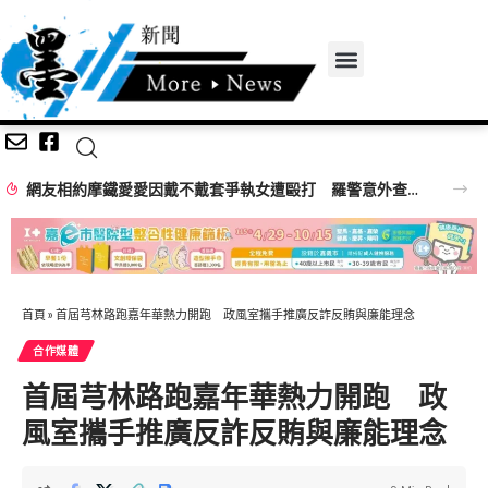
網友相約摩鐵愛愛因戴不戴套爭執女遭毆打 羅警意外查獲改造手槍送辦
首頁
»
首屆芎林路跑嘉年華熱力開跑 政風室攜手推廣反詐反賄與廉能理念
合作媒體
首屆芎林路跑嘉年華熱力開跑 政
風室攜手推廣反詐反賄與廉能理念