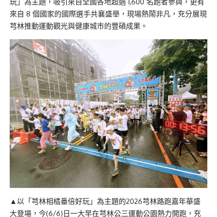
玩」為主題，吸引來自全國各地超過 1,600 名跑者參與，更有
來自 8 個國家的國際選手共襄盛舉，現場熱鬧非凡，充分展現
芎林推動運動觀光與健康城市的豐碩成果。
▲以「芎林相橘番倍好玩」為主題的2026芎林路跑嘉年華盛
大登場，今(6/6)日一大早在芎林公三運動公園熱力開跑，充