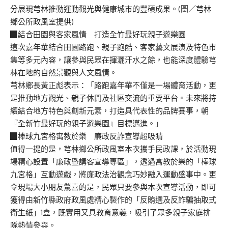
分展現芎林推動運動觀光與健康城市的豐碩成果。(圖／芎林
鄉公所政風室提供)
▉結合田園與客家風情 打造全竹最好玩親子遊樂園
這次嘉年華結合田園路跑、親子跑酷、客家藝文展演及特色市
集等多元內容，讓參與民眾在揮灑汗水之餘，也能深度體驗芎
林在地的自然景觀與人文風情。
芎林鄉長黃正彪表示：「路跑嘉年華不僅是一場體育活動，更
是推動地方觀光、親子休閒及社區交流的重要平台。未來將持
續結合地方特色與創新元素，打造具代表性的品牌賽事，朝
『全新竹最好玩的親子遊樂園』目標邁進。」
▉棒球九宮格寓教於樂 廉政反詐宣導超吸睛
值得一提的是，芎林鄉公所政風室本次攜手民政課，於活動現
場精心設置「廉政暨講客宣導專區」，透過寓教於樂的「棒球
九宮格」互動遊戲，將廉政法治觀念巧妙融入運動盛事中。更
令現場大小朋友驚喜的是，民眾只要參與本次宣導活動，即可
獲得由新竹縣政府政風處精心製作的「反賄選及反詐騙抽取式
衛生紙」1盒，既實用又具教育意義，吸引了眾多親子家庭排
隊熱情參與。