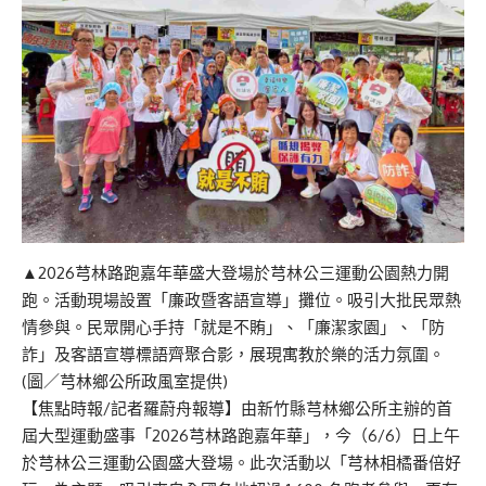
▲2026芎林路跑嘉年華盛大登場於芎林公三運動公園熱力開
跑。活動現場設置「廉政暨客語宣導」攤位。吸引大批民眾熱
情參與。民眾開心手持「就是不賄」、「廉潔家園」、「防
詐」及客語宣導標語齊聚合影，展現寓教於樂的活力氛圍。
(圖／芎林鄉公所政風室提供)
【焦點時報/記者羅蔚舟報導】由新竹縣芎林鄉公所主辦的首
屆大型運動盛事「2026芎林路跑嘉年華」，今（6/6）日上午
於芎林公三運動公園盛大登場。此次活動以「芎林相橘番倍好