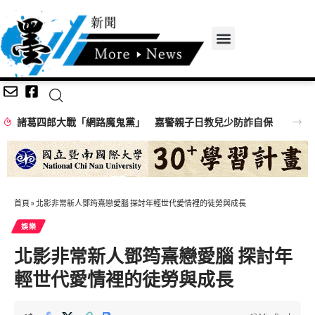
諸葛四郎大戰「網路魔鬼黨」 嘉警親子日教兒少防詐自保
首頁
»
北影非常新人鄧筠熹戀愛腦 探討年輕世代愛情裡的徒勞與成長
娛樂
北影非常新人鄧筠熹戀愛腦 探討年
輕世代愛情裡的徒勞與成長