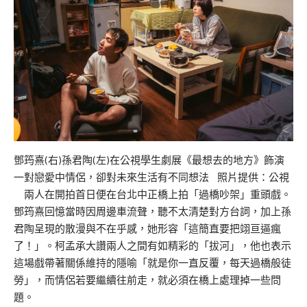
鄧筠熹(右)孫君陶(左)在公視學生劇展《最想去的地方》飾演
一對戀愛中情侶，卻對未來生活有不同想法 照片提供：公視
兩人在開拍首日便在台北中正橋上拍「過橋吵架」重頭戲。
鄧筠熹回憶當時因周邊車流聲，聽不太清楚對方台詞，加上孫
君陶呈現的散漫與不在乎感，她形容「這簡直要把翊亘逼瘋
了！」。柯孟承大讚兩人之間有如精彩的「拔河」，他也表示
這場戲帶著關係維持的隱喻「就是你一直反覆，每天過橋般徒
勞」，而情侶若要繼續往前走，就必須在橋上處理掉一些問
題。