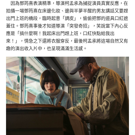
因為鄧筠熹表演精準，導演柯孟承為捕捉演員真實反應，在
拍攝一場鄧筠熹在床邊化妝、邊與半夢半醒的男友講話又要趕
出門上班的橋段，臨時起意「調皮」，偷偷把鄧的道具口紅遮
蓋住。鄧筠熹事後才知道導演「突發奇招」，笑說當下內心反
應是「搞什麼啊！我起床出門趕上班，口紅快點給我出
來！」，情急之下還將衣服穿反，最後柯孟承將這場自然又有
趣的演出收入片中，也呈現滿滿生活感。