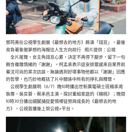
鄧筠熹在公視學生劇展《最想去的地方》飾演「翊亘」，最後
背負著象徵夢想的海報往人生方向前行 照片提供：公視
全片尾聲，女主角翊亘心累，決定不再停下腳步，留下一句
飽含複雜情緒的「謝謝」。柯孟承表示這安排靈感來自業界前
輩沈可尚的某次訪談，無論遇到好壞事物他都以「謝謝」回應
的哲學，也巧妙地概括了片中關係中所有的掙扎與釋懷。
公視學生劇展明（6/7）晚10時播出世新廣電碩士班楊承澔
執導，吳奕蓉、蔡承邑主演，探討重組家庭的《楊桃》；晚間
10時30分播出細膩捕捉愛情裡徒勞與成長的《最想去的地
方》，公視首播後上架公視+平台。