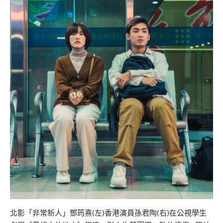
北影「非常新人」鄧筠熹(左)香港演員孫君陶(右)在公視學生