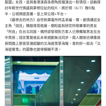
藍圖」女孩，並與香港演員孫君陶搭檔演出一對情侶。這齣探
討年輕世代情感與夢想拉扯的短片，將於明（6/7）晚10點
半，公視頻道首播，並上架公視+平台。
《最想去的地方》由世新廣電所柯孟承編、導，劇情講述女
主角「翊亘」積極尋覓租屋，期盼能和研究所剛畢業的男友
「阿良」在台北同居，偶然卻發現對方家人已預備幫男友在台
中買房；翊亘驚覺彼此未來規劃無法同步，兩人關係彷彿像是
房間牆上那張受潮起皺的北海道雪景海報，曾約好一起去「北
海道看雪」的圖像也變得模糊不清。