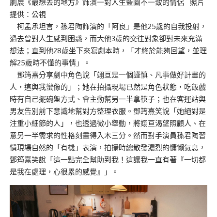
劇展《最想去的地方》飾演一對人生藍圖不一致的情侶 照片
提供：公視
柯孟承坦言，孫君陶飾演的「阿良」是他25歲的自我投射，
過去曾對人生感到困惑，而大他3歲的交往對象卻對未來充滿
想法；直到他28歲坐下來寫劇本時，「才終於能夠回望，並理
解25歲時不懂的事情」。
鄧筠熹分享劇中角色說「翊亘是一個謹慎、凡事做好計畫的
人，這與我蠻像的」；她在拍攝現場已然是角色狀態，吃飯戲
時有自己擺碗盤方式、會主動幫另一半拿筷子；也在客運站與
男友告別前下意識地幫對方整理衣服。鄧筠熹笑說「她絕對是
注重小細節的人」，也透過微小舉動，將翊亘渴望照顧人、在
意另一半需求的性格刻畫得入木三分。然而對手演員孫君陶習
慣現場自然的「有機」表演，拍攝時總散發濃烈的慵懶氣息，
鄧筠熹笑說「這一點完全幫助到我！這讓我一直有著『一切都
是我在處理，心很累的感覺』」。