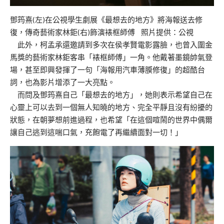
鄧筠熹(左)在公視學生劇展《最想去的地方》將海報送去修
復，傳奇藝術家林鉅(右)飾演裱框師傅 照片提供：公視
此外，柯孟承還邀請到多次在侯孝賢電影露臉，也曾入圍金
馬獎的藝術家林鉅客串「裱框師傅」一角。他戴著墨鏡帥氣登
場，甚至即興發揮了一句「海報用汽車薄膜修復」的超酷台
詞，也為影片增添了一大亮點。
而問及鄧筠熹自己「最想去的地方」，她則表示希望自己在
心靈上可以去到一個無人知曉的地方、完全平靜且沒有紛擾的
狀態，在朝夢想前進過程，也希望「在這個喧鬧的世界中偶爾
讓自己逃到這喘口氣，充飽電了再繼續面對一切！」